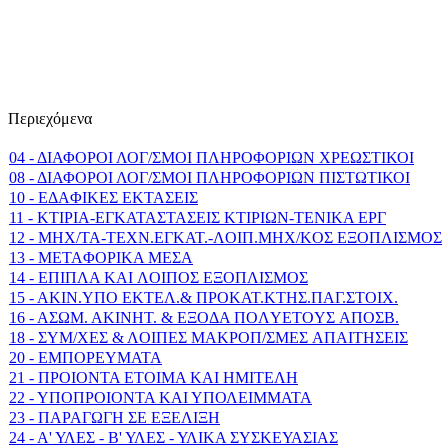
Περιεχόμενα
04 - ΔΙΑΦΟΡΟΙ ΛΟΓ/ΣΜΟΙ ΠΛΗΡΟΦΟΡΙΩΝ ΧΡΕΩΣΤΙΚΟΙ
08 - ΔΙΑΦΟΡΟΙ ΛΟΓ/ΣΜΟΙ ΠΛΗΡΟΦΟΡΙΩΝ ΠΙΣΤΩΤΙΚΟΙ
10 - EΔAΦIKEΣ EKTAΣEIΣ
11 - KTIPIA-EΓKATAΣTAΣEIΣ KTIPIΩN-TENIKA EPΓ
12 - MHX/TA-TEXN.EΓKAT.-ΛOIΠ.MHX/KOΣ EΞOΠΛIΣΜΟΣ
13 - METAΦOPIKA MEΣA
14 - EΠIΠΛA KAI ΛOIΠOΣ EΞOΠΛIΣMOΣ
15 - AKIN.YΠO EKTEΛ.& ΠPOKAT.KTHΣ.ΠAΓ.ΣTOIX.
16 - AΣΩM. AKINHT. & EΞOΔA ΠOΛYETOYΣ AΠOΣB.
18 - ΣYM/XEΣ & ΛOIΠEΣ MAKPOΠ/ΣMEΣ AΠAITHΣEIΣ
20 - ΕΜΠΟΡΕΥΜΑΤΑ
21 - ΠΡΟΙΟΝΤΑ ΕΤΟΙΜΑ ΚΑΙ ΗΜΙΤΕΛΗ
22 - ΥΠΟΠΡΟΙΟΝΤΑ ΚΑΙ ΥΠΟΛΕΙΜΜΑΤΑ
23 - ΠΑΡΑΓΩΓΗ ΣΕ ΕΞΕΛΙΞΗ
24 - Α' ΥΛΕΣ - Β' ΥΛΕΣ - ΥΛΙΚΑ ΣΥΣΚΕΥΑΣΙΑΣ