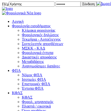
Πέμπτη 06 Αυγούστου 2026
Σύνδεση
Αρχική
Φορολογία εισοδήματος
Κλίμακα φορολογίας
Φορολογικές δηλώσεις
Τεκμήρια - Αυτοέλεγχος
Συντελεστής αποσβέσεων
ΜΣKΚ - ΚΑΔ
Φορολογικά έντυπα
Δικαστικές αποφάσεις
Μεταβιβάσεις
Αναγνωρίσιμες δαπάνες
ΦΠΑ
Νόμος ΦΠΑ
Ισοτιμίες ΦΠΑ
Επιστροφές ΦΠΑ
Έντυπα ΦΠΑ
ΚΦΑΣ
ΚΦΑΣ
Φορολ. μηχανισμός
Πλαστά / εικονικά
Όρια αποθήκης