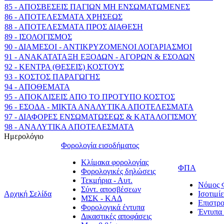
85 - ΑΠΟΣΒΕΣΕΙΣ ΠΑΓΙΩΝ ΜΗ ΕΝΣΩΜΑΤΩΜΕΝΕΣ
86 - ΑΠΟΤΕΛΕΣΜΑΤΑ ΧΡΗΣΕΩΣ
88 - ΑΠΟΤΕΛΕΣΜΑΤΑ ΠΡΟΣ ΔΙΑΘΕΣΗ
89 - ΙΣΟΛΟΓΙΣΜΟΣ
90 - ΔΙΑΜΕΣΟΙ - ΑΝΤΙΚΡΥΖΟΜΕΝΟΙ ΛΟΓΑΡΙΑΣΜΟΙ
91 - ΑΝΑΚΑΤΑΤΑΞΗ ΕΞΟΔΩΝ - ΑΓΟΡΩΝ & ΕΣΟΔΩΝ
92 - ΚΕΝΤΡΑ (ΘΕΣΕΙΣ) ΚΟΣΤΟΥΣ
93 - ΚΟΣΤΟΣ ΠΑΡΑΓΩΓΗΣ
94 - ΑΠΟΘΕΜΑΤΑ
95 - ΑΠΟΚΛΙΣΕΙΣ ΑΠΟ ΤΟ ΠΡΟΤΥΠΟ ΚΟΣΤΟΣ
96 - ΕΣΟΔΑ - ΜΙΚΤΑ ΑΝΑΛΥΤΙΚΑ ΑΠΟΤΕΛΕΣΜΑΤΑ
97 - ΔΙΑΦΟΡΕΣ ΕΝΣΩΜΑΤΩΣΕΩΣ & ΚΑΤΑΛΟΓΙΣΜΟΥ
98 - ΑΝΑΛΥΤΙΚΑ ΑΠΟΤΕΛΕΣΜΑΤΑ
Ημερολόγιο
Φορολογία εισοδήματος
Κλίμακα φορολογίας
ΦΠΑ
Φορολογικές δηλώσεις
Τεκμήρια - Αυτ.
Νόμος
Σύντ. αποσβέσεων
Αρχική Σελίδα
Ισοτιμ
ΜΣΚ - ΚΑΔ
Επιστρ
Φορολογικά έντυπα
Έντυπ
Δικαστικές αποφάσεις