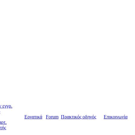
 εγγρ.
ο
Εργατικά
Forum
Πρακτικός οδηγός
Επικοινωνία
αρτ.
τής