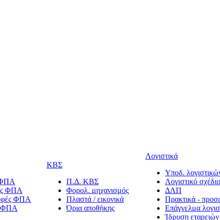
Λογιστικά
ΚΒΣ
Υποδ. λογιστικών
 ΦΠΑ
Π.Δ. ΚΒΣ
Λογιστικό σχέδι
ίες ΦΠΑ
Φορολ. μηχανισμός
ΔΛΠ
οφές ΦΠΑ
Πλαστά / εικονικά
Πρακτικά - προσ
α ΦΠΑ
Όρια αποθήκης
Επάγγελμα λογισ
Ίδρυση εταρειών