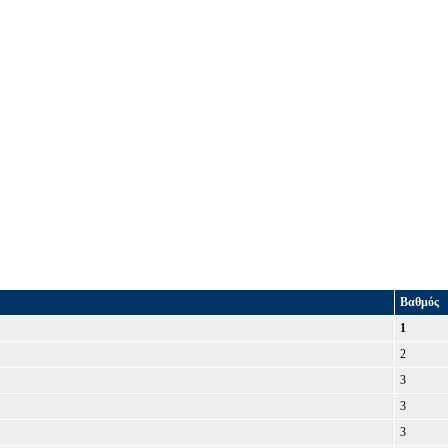
Βαθμός
1
2
3
3
3