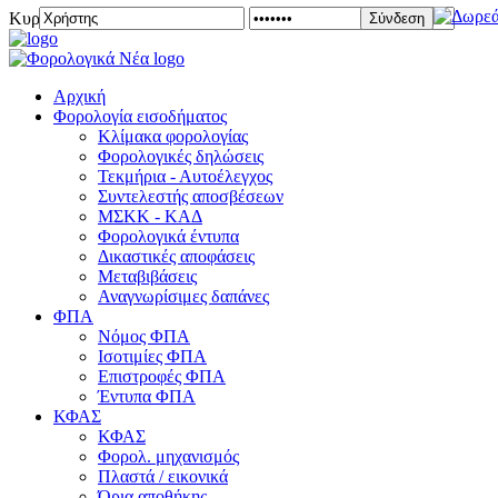
Κυριακή 09 Αυγούστου 2026
Σύνδεση
Αρχική
Φορολογία εισοδήματος
Κλίμακα φορολογίας
Φορολογικές δηλώσεις
Τεκμήρια - Αυτοέλεγχος
Συντελεστής αποσβέσεων
ΜΣKΚ - ΚΑΔ
Φορολογικά έντυπα
Δικαστικές αποφάσεις
Μεταβιβάσεις
Αναγνωρίσιμες δαπάνες
ΦΠΑ
Νόμος ΦΠΑ
Ισοτιμίες ΦΠΑ
Επιστροφές ΦΠΑ
Έντυπα ΦΠΑ
ΚΦΑΣ
ΚΦΑΣ
Φορολ. μηχανισμός
Πλαστά / εικονικά
Όρια αποθήκης