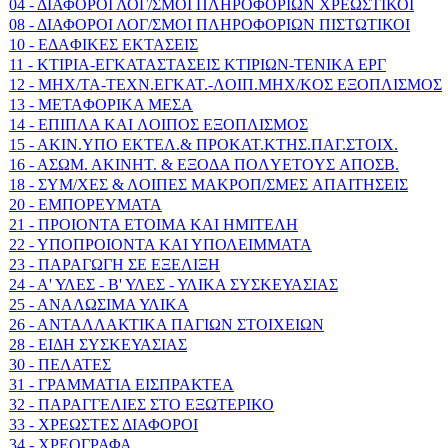
04 - ΔΙΑΦΟΡΟΙ ΛΟΓ/ΣΜΟΙ ΠΛΗΡΟΦΟΡΙΩΝ ΧΡΕΩΣΤΙΚΟΙ
08 - ΔΙΑΦΟΡΟΙ ΛΟΓ/ΣΜΟΙ ΠΛΗΡΟΦΟΡΙΩΝ ΠΙΣΤΩΤΙΚΟΙ
10 - EΔAΦIKEΣ EKTAΣEIΣ
11 - KTIPIA-EΓKATAΣTAΣEIΣ KTIPIΩN-TENIKA EPΓ
12 - MHX/TA-TEXN.EΓKAT.-ΛOIΠ.MHX/KOΣ EΞOΠΛIΣΜΟΣ
13 - METAΦOPIKA MEΣA
14 - EΠIΠΛA KAI ΛOIΠOΣ EΞOΠΛIΣMOΣ
15 - AKIN.YΠO EKTEΛ.& ΠPOKAT.KTHΣ.ΠAΓ.ΣTOIX.
16 - AΣΩM. AKINHT. & EΞOΔA ΠOΛYETOYΣ AΠOΣB.
18 - ΣYM/XEΣ & ΛOIΠEΣ MAKPOΠ/ΣMEΣ AΠAITHΣEIΣ
20 - ΕΜΠΟΡΕΥΜΑΤΑ
21 - ΠΡΟΙΟΝΤΑ ΕΤΟΙΜΑ ΚΑΙ ΗΜΙΤΕΛΗ
22 - ΥΠΟΠΡΟΙΟΝΤΑ ΚΑΙ ΥΠΟΛΕΙΜΜΑΤΑ
23 - ΠΑΡΑΓΩΓΗ ΣΕ ΕΞΕΛΙΞΗ
24 - Α' ΥΛΕΣ - Β' ΥΛΕΣ - ΥΛΙΚΑ ΣΥΣΚΕΥΑΣΙΑΣ
25 - ΑΝΑΛΩΣΙΜΑ ΥΛΙΚΑ
26 - ΑΝΤΑΛΛΑΚΤΙΚΑ ΠΑΓΙΩΝ ΣΤΟΙΧΕΙΩΝ
28 - ΕΙΔΗ ΣΥΣΚΕΥΑΣΙΑΣ
30 - ΠΕΛΑΤΕΣ
31 - ΓΡΑΜΜΑΤΙΑ ΕΙΣΠΡΑΚΤΕΑ
32 - ΠΑΡΑΓΓΕΛΙΕΣ ΣΤΟ ΕΞΩΤΕΡΙΚΟ
33 - ΧΡΕΩΣΤΕΣ ΔΙΑΦΟΡΟΙ
34 - ΧΡΕΟΓΡΑΦΑ