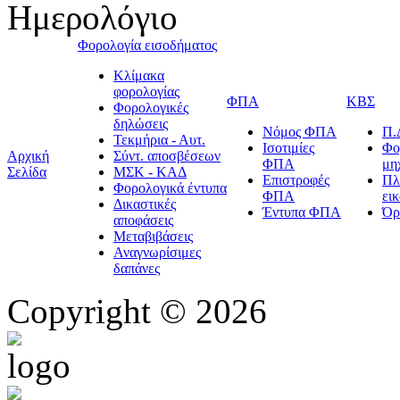
Ημερολόγιο
Φορολογία εισοδήματος
Κλίμακα
φορολογίας
ΦΠΑ
ΚΒΣ
Φορολογικές
δηλώσεις
Νόμος ΦΠΑ
Π.
Τεκμήρια - Αυτ.
Ισοτιμίες
Φο
Αρχική
Σύντ. αποσβέσεων
ΦΠΑ
μη
Σελίδα
ΜΣΚ - ΚΑΔ
Επιστροφές
Πλ
Φορολογικά έντυπα
ΦΠΑ
ει
Δικαστικές
Έντυπα ΦΠΑ
Όρ
αποφάσεις
Μεταβιβάσεις
Αναγνωρίσιμες
δαπάνες
Copyright © 2026