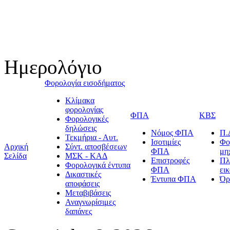
Ημερολόγιο
Φορολογία εισοδήματος
Κλίμακα
φορολογίας
ΦΠΑ
ΚΒΣ
Φορολογικές
δηλώσεις
Νόμος ΦΠΑ
Π.
Τεκμήρια - Αυτ.
Ισοτιμίες
Φο
Αρχική
Σύντ. αποσβέσεων
ΦΠΑ
μη
Σελίδα
ΜΣΚ - ΚΑΔ
Επιστροφές
Πλ
Φορολογικά έντυπα
ΦΠΑ
ει
Δικαστικές
Έντυπα ΦΠΑ
Όρ
αποφάσεις
Μεταβιβάσεις
Αναγνωρίσιμες
δαπάνες