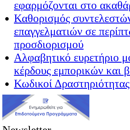
εφαρμόζονται στο ακαθά
Καθορισμός συντελεστώ
επαγγελματιών σε περίπ
προσδιορισμού
Αλφαβητικό ευρετήριο μ
κέρδους εμπορικών και 
Κωδικοί Δραστηριότητας
Newsletter