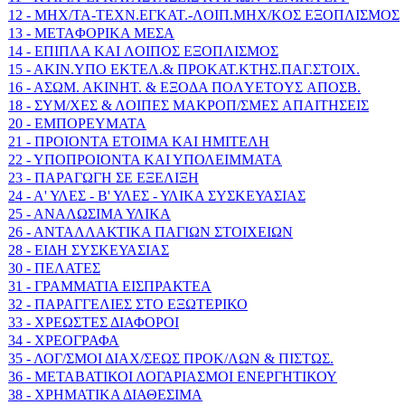
12 - MHX/TA-TEXN.EΓKAT.-ΛOIΠ.MHX/KOΣ EΞOΠΛIΣΜΟΣ
13 - METAΦOPIKA MEΣA
14 - EΠIΠΛA KAI ΛOIΠOΣ EΞOΠΛIΣMOΣ
15 - AKIN.YΠO EKTEΛ.& ΠPOKAT.KTHΣ.ΠAΓ.ΣTOIX.
16 - AΣΩM. AKINHT. & EΞOΔA ΠOΛYETOYΣ AΠOΣB.
18 - ΣYM/XEΣ & ΛOIΠEΣ MAKPOΠ/ΣMEΣ AΠAITHΣEIΣ
20 - ΕΜΠΟΡΕΥΜΑΤΑ
21 - ΠΡΟΙΟΝΤΑ ΕΤΟΙΜΑ ΚΑΙ ΗΜΙΤΕΛΗ
22 - ΥΠΟΠΡΟΙΟΝΤΑ ΚΑΙ ΥΠΟΛΕΙΜΜΑΤΑ
23 - ΠΑΡΑΓΩΓΗ ΣΕ ΕΞΕΛΙΞΗ
24 - Α' ΥΛΕΣ - Β' ΥΛΕΣ - ΥΛΙΚΑ ΣΥΣΚΕΥΑΣΙΑΣ
25 - ΑΝΑΛΩΣΙΜΑ ΥΛΙΚΑ
26 - ΑΝΤΑΛΛΑΚΤΙΚΑ ΠΑΓΙΩΝ ΣΤΟΙΧΕΙΩΝ
28 - ΕΙΔΗ ΣΥΣΚΕΥΑΣΙΑΣ
30 - ΠΕΛΑΤΕΣ
31 - ΓΡΑΜΜΑΤΙΑ ΕΙΣΠΡΑΚΤΕΑ
32 - ΠΑΡΑΓΓΕΛΙΕΣ ΣΤΟ ΕΞΩΤΕΡΙΚΟ
33 - ΧΡΕΩΣΤΕΣ ΔΙΑΦΟΡΟΙ
34 - ΧΡΕΟΓΡΑΦΑ
35 - ΛΟΓ/ΣΜΟΙ ΔΙΑΧ/ΣΕΩΣ ΠΡΟΚ/ΛΩΝ & ΠΙΣΤΩΣ.
36 - ΜΕΤΑΒΑΤΙΚΟΙ ΛΟΓΑΡΙΑΣΜΟΙ ΕΝΕΡΓΗΤΙΚΟΥ
38 - ΧΡΗΜΑΤΙΚΑ ΔΙΑΘΕΣΙΜΑ