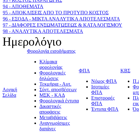
93 - ΚΟΣΤΟΣ ΠΑΡΑΓΩΓΗΣ
94 - ΑΠΟΘΕΜΑΤΑ
95 - ΑΠΟΚΛΙΣΕΙΣ ΑΠΟ ΤΟ ΠΡΟΤΥΠΟ ΚΟΣΤΟΣ
96 - ΕΣΟΔΑ - ΜΙΚΤΑ ΑΝΑΛΥΤΙΚΑ ΑΠΟΤΕΛΕΣΜΑΤΑ
97 - ΔΙΑΦΟΡΕΣ ΕΝΣΩΜΑΤΩΣΕΩΣ & ΚΑΤΑΛΟΓΙΣΜΟΥ
98 - ΑΝΑΛΥΤΙΚΑ ΑΠΟΤΕΛΕΣΜΑΤΑ
Ημερολόγιο
Φορολογία εισοδήματος
Κλίμακα
φορολογίας
ΦΠΑ
ΚΒΣ
Φορολογικές
δηλώσεις
Νόμος ΦΠΑ
Π.
Τεκμήρια - Αυτ.
Ισοτιμίες
Φο
Αρχική
Σύντ. αποσβέσεων
ΦΠΑ
μη
Σελίδα
ΜΣΚ - ΚΑΔ
Επιστροφές
Πλ
Φορολογικά έντυπα
ΦΠΑ
ει
Δικαστικές
Έντυπα ΦΠΑ
Όρ
αποφάσεις
Μεταβιβάσεις
Αναγνωρίσιμες
δαπάνες