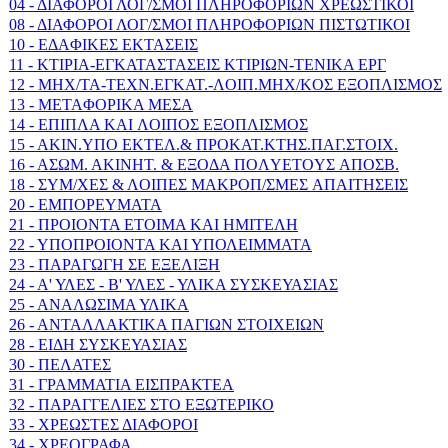
04 - ΔΙΑΦΟΡΟΙ ΛΟΓ/ΣΜΟΙ ΠΛΗΡΟΦΟΡΙΩΝ ΧΡΕΩΣΤΙΚΟΙ
08 - ΔΙΑΦΟΡΟΙ ΛΟΓ/ΣΜΟΙ ΠΛΗΡΟΦΟΡΙΩΝ ΠΙΣΤΩΤΙΚΟΙ
10 - EΔAΦIKEΣ EKTAΣEIΣ
11 - KTIPIA-EΓKATAΣTAΣEIΣ KTIPIΩN-TENIKA EPΓ
12 - MHX/TA-TEXN.EΓKAT.-ΛOIΠ.MHX/KOΣ EΞOΠΛIΣΜΟΣ
13 - METAΦOPIKA MEΣA
14 - EΠIΠΛA KAI ΛOIΠOΣ EΞOΠΛIΣMOΣ
15 - AKIN.YΠO EKTEΛ.& ΠPOKAT.KTHΣ.ΠAΓ.ΣTOIX.
16 - AΣΩM. AKINHT. & EΞOΔA ΠOΛYETOYΣ AΠOΣB.
18 - ΣYM/XEΣ & ΛOIΠEΣ MAKPOΠ/ΣMEΣ AΠAITHΣEIΣ
20 - ΕΜΠΟΡΕΥΜΑΤΑ
21 - ΠΡΟΙΟΝΤΑ ΕΤΟΙΜΑ ΚΑΙ ΗΜΙΤΕΛΗ
22 - ΥΠΟΠΡΟΙΟΝΤΑ ΚΑΙ ΥΠΟΛΕΙΜΜΑΤΑ
23 - ΠΑΡΑΓΩΓΗ ΣΕ ΕΞΕΛΙΞΗ
24 - Α' ΥΛΕΣ - Β' ΥΛΕΣ - ΥΛΙΚΑ ΣΥΣΚΕΥΑΣΙΑΣ
25 - ΑΝΑΛΩΣΙΜΑ ΥΛΙΚΑ
26 - ΑΝΤΑΛΛΑΚΤΙΚΑ ΠΑΓΙΩΝ ΣΤΟΙΧΕΙΩΝ
28 - ΕΙΔΗ ΣΥΣΚΕΥΑΣΙΑΣ
30 - ΠΕΛΑΤΕΣ
31 - ΓΡΑΜΜΑΤΙΑ ΕΙΣΠΡΑΚΤΕΑ
32 - ΠΑΡΑΓΓΕΛΙΕΣ ΣΤΟ ΕΞΩΤΕΡΙΚΟ
33 - ΧΡΕΩΣΤΕΣ ΔΙΑΦΟΡΟΙ
34 - ΧΡΕΟΓΡΑΦΑ