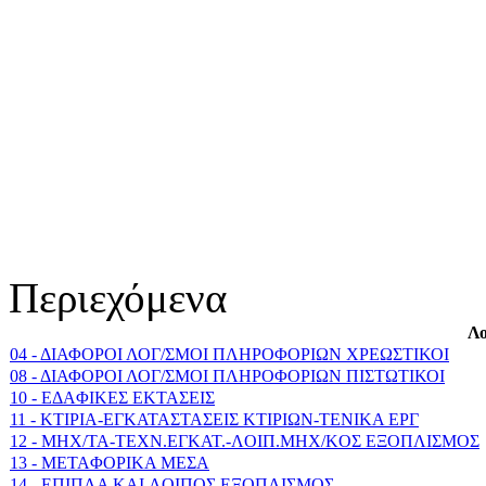
Περιεχόμενα
Λο
04 - ΔΙΑΦΟΡΟΙ ΛΟΓ/ΣΜΟΙ ΠΛΗΡΟΦΟΡΙΩΝ ΧΡΕΩΣΤΙΚΟΙ
08 - ΔΙΑΦΟΡΟΙ ΛΟΓ/ΣΜΟΙ ΠΛΗΡΟΦΟΡΙΩΝ ΠΙΣΤΩΤΙΚΟΙ
10 - EΔAΦIKEΣ EKTAΣEIΣ
11 - KTIPIA-EΓKATAΣTAΣEIΣ KTIPIΩN-TENIKA EPΓ
12 - MHX/TA-TEXN.EΓKAT.-ΛOIΠ.MHX/KOΣ EΞOΠΛIΣΜΟΣ
13 - METAΦOPIKA MEΣA
14 - EΠIΠΛA KAI ΛOIΠOΣ EΞOΠΛIΣMOΣ