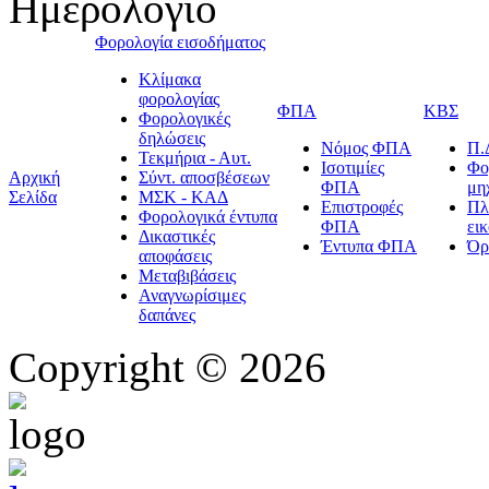
Ημερολόγιο
Φορολογία εισοδήματος
Κλίμακα
φορολογίας
ΦΠΑ
ΚΒΣ
Φορολογικές
δηλώσεις
Νόμος ΦΠΑ
Π.
Τεκμήρια - Αυτ.
Ισοτιμίες
Φο
Αρχική
Σύντ. αποσβέσεων
ΦΠΑ
μη
Σελίδα
ΜΣΚ - ΚΑΔ
Επιστροφές
Πλ
Φορολογικά έντυπα
ΦΠΑ
ει
Δικαστικές
Έντυπα ΦΠΑ
Όρ
αποφάσεις
Μεταβιβάσεις
Αναγνωρίσιμες
δαπάνες
Copyright © 2026