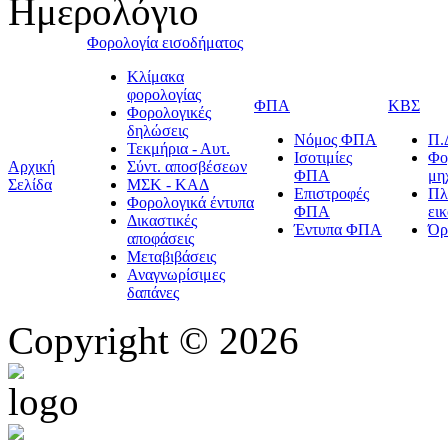
Ημερολόγιο
Φορολογία εισοδήματος
Κλίμακα
φορολογίας
ΦΠΑ
ΚΒΣ
Φορολογικές
δηλώσεις
Νόμος ΦΠΑ
Π.
Τεκμήρια - Αυτ.
Ισοτιμίες
Φο
Αρχική
Σύντ. αποσβέσεων
ΦΠΑ
μη
Σελίδα
ΜΣΚ - ΚΑΔ
Επιστροφές
Πλ
Φορολογικά έντυπα
ΦΠΑ
ει
Δικαστικές
Έντυπα ΦΠΑ
Όρ
αποφάσεις
Μεταβιβάσεις
Αναγνωρίσιμες
δαπάνες
Copyright © 2026