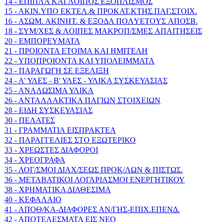
14 - EΠIΠΛA KAI ΛOIΠOΣ EΞOΠΛIΣMOΣ
15 - AKIN.YΠO EKTEΛ.& ΠPOKAT.KTHΣ.ΠAΓ.ΣTOIX.
16 - AΣΩM. AKINHT. & EΞOΔA ΠOΛYETOYΣ AΠOΣB.
18 - ΣYM/XEΣ & ΛOIΠEΣ MAKPOΠ/ΣMEΣ AΠAITHΣEIΣ
20 - ΕΜΠΟΡΕΥΜΑΤΑ
21 - ΠΡΟΙΟΝΤΑ ΕΤΟΙΜΑ ΚΑΙ ΗΜΙΤΕΛΗ
22 - ΥΠΟΠΡΟΙΟΝΤΑ ΚΑΙ ΥΠΟΛΕΙΜΜΑΤΑ
23 - ΠΑΡΑΓΩΓΗ ΣΕ ΕΞΕΛΙΞΗ
24 - Α' ΥΛΕΣ - Β' ΥΛΕΣ - ΥΛΙΚΑ ΣΥΣΚΕΥΑΣΙΑΣ
25 - ΑΝΑΛΩΣΙΜΑ ΥΛΙΚΑ
26 - ΑΝΤΑΛΛΑΚΤΙΚΑ ΠΑΓΙΩΝ ΣΤΟΙΧΕΙΩΝ
28 - ΕΙΔΗ ΣΥΣΚΕΥΑΣΙΑΣ
30 - ΠΕΛΑΤΕΣ
31 - ΓΡΑΜΜΑΤΙΑ ΕΙΣΠΡΑΚΤΕΑ
32 - ΠΑΡΑΓΓΕΛΙΕΣ ΣΤΟ ΕΞΩΤΕΡΙΚΟ
33 - ΧΡΕΩΣΤΕΣ ΔΙΑΦΟΡΟΙ
34 - ΧΡΕΟΓΡΑΦΑ
35 - ΛΟΓ/ΣΜΟΙ ΔΙΑΧ/ΣΕΩΣ ΠΡΟΚ/ΛΩΝ & ΠΙΣΤΩΣ.
36 - ΜΕΤΑΒΑΤΙΚΟΙ ΛΟΓΑΡΙΑΣΜΟΙ ΕΝΕΡΓΗΤΙΚΟΥ
38 - ΧΡΗΜΑΤΙΚΑ ΔΙΑΘΕΣΙΜΑ
40 - ΚΕΦΑΛΑΙΟ
41 - ΑΠΟΘ/ΚΑ-ΔΙΑΦΟΡΕΣ ΑΝ/ΓΗΣ-ΕΠΙΧ.ΕΠΕΝΔ.
42 - ΑΠΟΤΕΛΕΣΜΑΤΑ ΕΙΣ ΝΕΟ