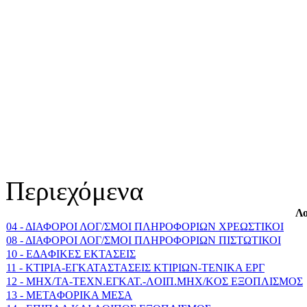
Περιεχόμενα
Λο
04 - ΔΙΑΦΟΡΟΙ ΛΟΓ/ΣΜΟΙ ΠΛΗΡΟΦΟΡΙΩΝ ΧΡΕΩΣΤΙΚΟΙ
08 - ΔΙΑΦΟΡΟΙ ΛΟΓ/ΣΜΟΙ ΠΛΗΡΟΦΟΡΙΩΝ ΠΙΣΤΩΤΙΚΟΙ
10 - EΔAΦIKEΣ EKTAΣEIΣ
11 - KTIPIA-EΓKATAΣTAΣEIΣ KTIPIΩN-TENIKA EPΓ
12 - MHX/TA-TEXN.EΓKAT.-ΛOIΠ.MHX/KOΣ EΞOΠΛIΣΜΟΣ
13 - METAΦOPIKA MEΣA