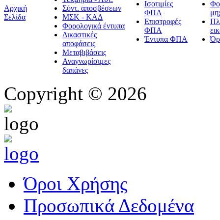
Ισοτιμίες
Φο
Αρχική
Σύντ. αποσβέσεων
ΦΠΑ
μη
Σελίδα
ΜΣΚ - ΚΑΔ
Επιστροφές
Πλ
Φορολογικά έντυπα
ΦΠΑ
ει
Δικαστικές
Έντυπα ΦΠΑ
Όρ
αποφάσεις
Μεταβιβάσεις
Αναγνωρίσιμες
δαπάνες
Copyright © 2026
Όροι Χρήσης
Προσωπικά Δεδομένα