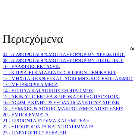
Περιεχόμενα
Λο
04 - ΔΙΑΦΟΡΟΙ ΛΟΓ/ΣΜΟΙ ΠΛΗΡΟΦΟΡΙΩΝ ΧΡΕΩΣΤΙΚΟΙ
08 - ΔΙΑΦΟΡΟΙ ΛΟΓ/ΣΜΟΙ ΠΛΗΡΟΦΟΡΙΩΝ ΠΙΣΤΩΤΙΚΟΙ
10 - EΔAΦIKEΣ EKTAΣEIΣ
11 - KTIPIA-EΓKATAΣTAΣEIΣ KTIPIΩN-TENIKA EPΓ
12 - MHX/TA-TEXN.EΓKAT.-ΛOIΠ.MHX/KOΣ EΞOΠΛIΣΜΟΣ
13 - METAΦOPIKA MEΣA
14 - EΠIΠΛA KAI ΛOIΠOΣ EΞOΠΛIΣMOΣ
15 - AKIN.YΠO EKTEΛ.& ΠPOKAT.KTHΣ.ΠAΓ.ΣTOIX.
16 - AΣΩM. AKINHT. & EΞOΔA ΠOΛYETOYΣ AΠOΣB.
18 - ΣYM/XEΣ & ΛOIΠEΣ MAKPOΠ/ΣMEΣ AΠAITHΣEIΣ
20 - ΕΜΠΟΡΕΥΜΑΤΑ
21 - ΠΡΟΙΟΝΤΑ ΕΤΟΙΜΑ ΚΑΙ ΗΜΙΤΕΛΗ
22 - ΥΠΟΠΡΟΙΟΝΤΑ ΚΑΙ ΥΠΟΛΕΙΜΜΑΤΑ
23 - ΠΑΡΑΓΩΓΗ ΣΕ ΕΞΕΛΙΞΗ