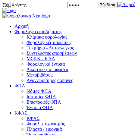
Πέμπτη 06 Αυγούστου 2026
Σύνδεση
Αρχική
Φορολογία εισοδήματος
Κλίμακα φορολογίας
Φορολογικές δηλώσεις
Τεκμήρια - Αυτοέλεγχος
Συντελεστής αποσβέσεων
ΜΣKΚ - ΚΑΔ
Φορολογικά έντυπα
Δικαστικές αποφάσεις
Μεταβιβάσεις
Αναγνωρίσιμες δαπάνες
ΦΠΑ
Νόμος ΦΠΑ
Ισοτιμίες ΦΠΑ
Επιστροφές ΦΠΑ
Έντυπα ΦΠΑ
ΚΦΑΣ
ΚΦΑΣ
Φορολ. μηχανισμός
Πλαστά / εικονικά
Όρια αποθήκης