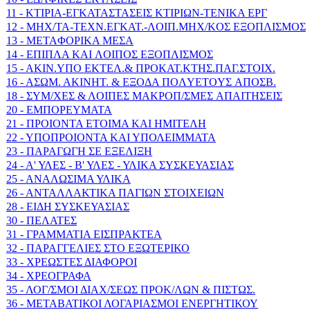
11 - KTIPIA-EΓKATAΣTAΣEIΣ KTIPIΩN-TENIKA EPΓ
12 - MHX/TA-TEXN.EΓKAT.-ΛOIΠ.MHX/KOΣ EΞOΠΛIΣΜΟΣ
13 - METAΦOPIKA MEΣA
14 - EΠIΠΛA KAI ΛOIΠOΣ EΞOΠΛIΣMOΣ
15 - AKIN.YΠO EKTEΛ.& ΠPOKAT.KTHΣ.ΠAΓ.ΣTOIX.
16 - AΣΩM. AKINHT. & EΞOΔA ΠOΛYETOYΣ AΠOΣB.
18 - ΣYM/XEΣ & ΛOIΠEΣ MAKPOΠ/ΣMEΣ AΠAITHΣEIΣ
20 - ΕΜΠΟΡΕΥΜΑΤΑ
21 - ΠΡΟΙΟΝΤΑ ΕΤΟΙΜΑ ΚΑΙ ΗΜΙΤΕΛΗ
22 - ΥΠΟΠΡΟΙΟΝΤΑ ΚΑΙ ΥΠΟΛΕΙΜΜΑΤΑ
23 - ΠΑΡΑΓΩΓΗ ΣΕ ΕΞΕΛΙΞΗ
24 - Α' ΥΛΕΣ - Β' ΥΛΕΣ - ΥΛΙΚΑ ΣΥΣΚΕΥΑΣΙΑΣ
25 - ΑΝΑΛΩΣΙΜΑ ΥΛΙΚΑ
26 - ΑΝΤΑΛΛΑΚΤΙΚΑ ΠΑΓΙΩΝ ΣΤΟΙΧΕΙΩΝ
28 - ΕΙΔΗ ΣΥΣΚΕΥΑΣΙΑΣ
30 - ΠΕΛΑΤΕΣ
31 - ΓΡΑΜΜΑΤΙΑ ΕΙΣΠΡΑΚΤΕΑ
32 - ΠΑΡΑΓΓΕΛΙΕΣ ΣΤΟ ΕΞΩΤΕΡΙΚΟ
33 - ΧΡΕΩΣΤΕΣ ΔΙΑΦΟΡΟΙ
34 - ΧΡΕΟΓΡΑΦΑ
35 - ΛΟΓ/ΣΜΟΙ ΔΙΑΧ/ΣΕΩΣ ΠΡΟΚ/ΛΩΝ & ΠΙΣΤΩΣ.
36 - ΜΕΤΑΒΑΤΙΚΟΙ ΛΟΓΑΡΙΑΣΜΟΙ ΕΝΕΡΓΗΤΙΚΟΥ