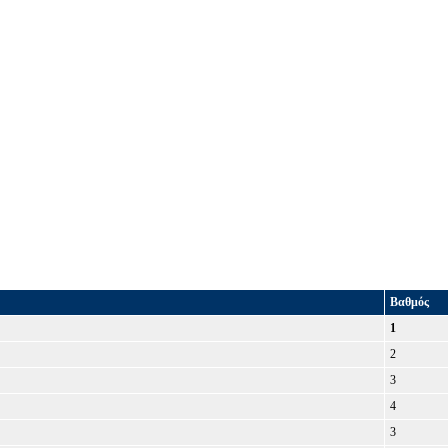
Βαθμός
1
2
3
4
3