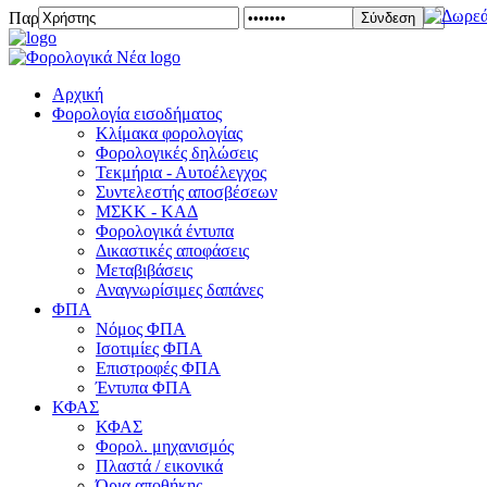
Παρασκευή 07 Αυγούστου 2026
Σύνδεση
Αρχική
Φορολογία εισοδήματος
Κλίμακα φορολογίας
Φορολογικές δηλώσεις
Τεκμήρια - Αυτοέλεγχος
Συντελεστής αποσβέσεων
ΜΣKΚ - ΚΑΔ
Φορολογικά έντυπα
Δικαστικές αποφάσεις
Μεταβιβάσεις
Αναγνωρίσιμες δαπάνες
ΦΠΑ
Νόμος ΦΠΑ
Ισοτιμίες ΦΠΑ
Επιστροφές ΦΠΑ
Έντυπα ΦΠΑ
ΚΦΑΣ
ΚΦΑΣ
Φορολ. μηχανισμός
Πλαστά / εικονικά
Όρια αποθήκης