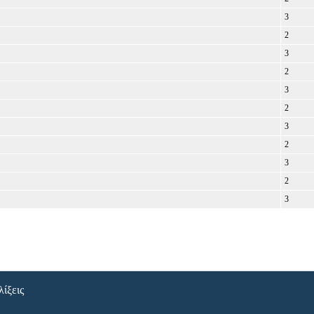
3
2
3
2
3
2
3
2
3
2
3
λίξεις