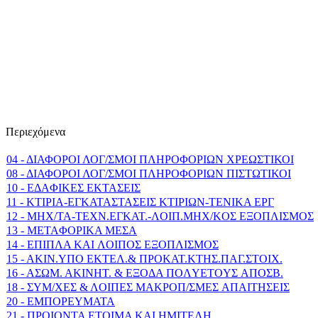
Περιεχόμενα
04 - ΔΙΑΦΟΡΟΙ ΛΟΓ/ΣΜΟΙ ΠΛΗΡΟΦΟΡΙΩΝ ΧΡΕΩΣΤΙΚΟΙ
08 - ΔΙΑΦΟΡΟΙ ΛΟΓ/ΣΜΟΙ ΠΛΗΡΟΦΟΡΙΩΝ ΠΙΣΤΩΤΙΚΟΙ
10 - EΔAΦIKEΣ EKTAΣEIΣ
11 - KTIPIA-EΓKATAΣTAΣEIΣ KTIPIΩN-TENIKA EPΓ
12 - MHX/TA-TEXN.EΓKAT.-ΛOIΠ.MHX/KOΣ EΞOΠΛIΣΜΟΣ
13 - METAΦOPIKA MEΣA
14 - EΠIΠΛA KAI ΛOIΠOΣ EΞOΠΛIΣMOΣ
15 - AKIN.YΠO EKTEΛ.& ΠPOKAT.KTHΣ.ΠAΓ.ΣTOIX.
16 - AΣΩM. AKINHT. & EΞOΔA ΠOΛYETOYΣ AΠOΣB.
18 - ΣYM/XEΣ & ΛOIΠEΣ MAKPOΠ/ΣMEΣ AΠAITHΣEIΣ
20 - ΕΜΠΟΡΕΥΜΑΤΑ
21 - ΠΡΟΙΟΝΤΑ ΕΤΟΙΜΑ ΚΑΙ ΗΜΙΤΕΛΗ