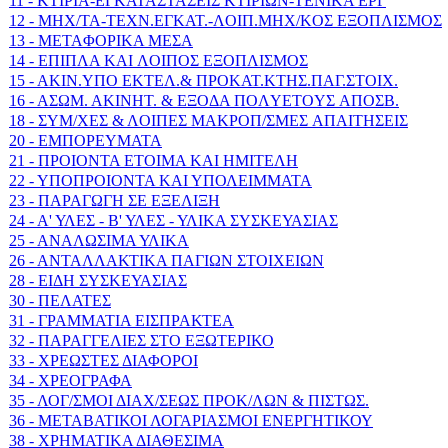
11 - KTIPIA-EΓKATAΣTAΣEIΣ KTIPIΩN-TENIKA EPΓ
12 - MHX/TA-TEXN.EΓKAT.-ΛOIΠ.MHX/KOΣ EΞOΠΛIΣΜΟΣ
13 - METAΦOPIKA MEΣA
14 - EΠIΠΛA KAI ΛOIΠOΣ EΞOΠΛIΣMOΣ
15 - AKIN.YΠO EKTEΛ.& ΠPOKAT.KTHΣ.ΠAΓ.ΣTOIX.
16 - AΣΩM. AKINHT. & EΞOΔA ΠOΛYETOYΣ AΠOΣB.
18 - ΣYM/XEΣ & ΛOIΠEΣ MAKPOΠ/ΣMEΣ AΠAITHΣEIΣ
20 - ΕΜΠΟΡΕΥΜΑΤΑ
21 - ΠΡΟΙΟΝΤΑ ΕΤΟΙΜΑ ΚΑΙ ΗΜΙΤΕΛΗ
22 - ΥΠΟΠΡΟΙΟΝΤΑ ΚΑΙ ΥΠΟΛΕΙΜΜΑΤΑ
23 - ΠΑΡΑΓΩΓΗ ΣΕ ΕΞΕΛΙΞΗ
24 - Α' ΥΛΕΣ - Β' ΥΛΕΣ - ΥΛΙΚΑ ΣΥΣΚΕΥΑΣΙΑΣ
25 - ΑΝΑΛΩΣΙΜΑ ΥΛΙΚΑ
26 - ΑΝΤΑΛΛΑΚΤΙΚΑ ΠΑΓΙΩΝ ΣΤΟΙΧΕΙΩΝ
28 - ΕΙΔΗ ΣΥΣΚΕΥΑΣΙΑΣ
30 - ΠΕΛΑΤΕΣ
31 - ΓΡΑΜΜΑΤΙΑ ΕΙΣΠΡΑΚΤΕΑ
32 - ΠΑΡΑΓΓΕΛΙΕΣ ΣΤΟ ΕΞΩΤΕΡΙΚΟ
33 - ΧΡΕΩΣΤΕΣ ΔΙΑΦΟΡΟΙ
34 - ΧΡΕΟΓΡΑΦΑ
35 - ΛΟΓ/ΣΜΟΙ ΔΙΑΧ/ΣΕΩΣ ΠΡΟΚ/ΛΩΝ & ΠΙΣΤΩΣ.
36 - ΜΕΤΑΒΑΤΙΚΟΙ ΛΟΓΑΡΙΑΣΜΟΙ ΕΝΕΡΓΗΤΙΚΟΥ
38 - ΧΡΗΜΑΤΙΚΑ ΔΙΑΘΕΣΙΜΑ