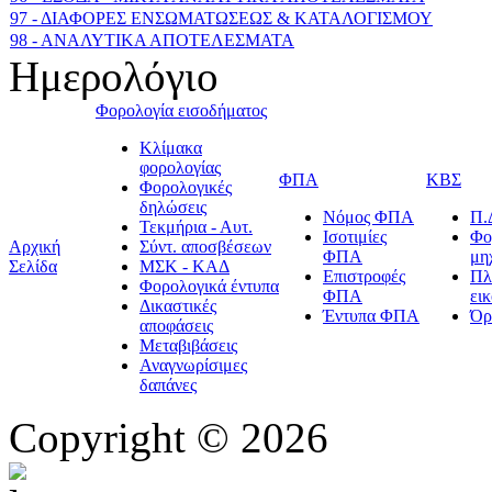
97 - ΔΙΑΦΟΡΕΣ ΕΝΣΩΜΑΤΩΣΕΩΣ & ΚΑΤΑΛΟΓΙΣΜΟΥ
98 - ΑΝΑΛΥΤΙΚΑ ΑΠΟΤΕΛΕΣΜΑΤΑ
Ημερολόγιο
Φορολογία εισοδήματος
Κλίμακα
φορολογίας
ΦΠΑ
ΚΒΣ
Φορολογικές
δηλώσεις
Νόμος ΦΠΑ
Π.
Τεκμήρια - Αυτ.
Ισοτιμίες
Φο
Αρχική
Σύντ. αποσβέσεων
ΦΠΑ
μη
Σελίδα
ΜΣΚ - ΚΑΔ
Επιστροφές
Πλ
Φορολογικά έντυπα
ΦΠΑ
ει
Δικαστικές
Έντυπα ΦΠΑ
Όρ
αποφάσεις
Μεταβιβάσεις
Αναγνωρίσιμες
δαπάνες
Copyright © 2026