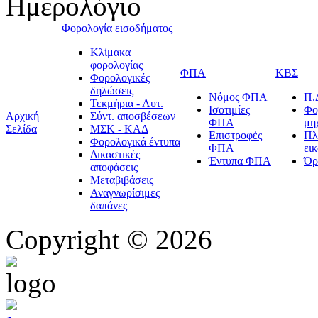
Ημερολόγιο
Φορολογία εισοδήματος
Κλίμακα
φορολογίας
ΦΠΑ
ΚΒΣ
Φορολογικές
δηλώσεις
Νόμος ΦΠΑ
Π.
Τεκμήρια - Αυτ.
Ισοτιμίες
Φο
Αρχική
Σύντ. αποσβέσεων
ΦΠΑ
μη
Σελίδα
ΜΣΚ - ΚΑΔ
Επιστροφές
Πλ
Φορολογικά έντυπα
ΦΠΑ
ει
Δικαστικές
Έντυπα ΦΠΑ
Όρ
αποφάσεις
Μεταβιβάσεις
Αναγνωρίσιμες
δαπάνες
Copyright © 2026