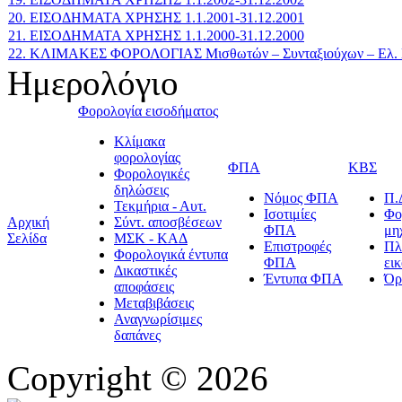
20. ΕΙΣΟΔΗΜΑΤΑ ΧΡΗΣΗΣ 1.1.2001-31.12.2001
21. ΕΙΣΟΔΗΜΑΤΑ ΧΡΗΣΗΣ 1.1.2000-31.12.2000
22. ΚΛΙΜΑΚΕΣ ΦΟΡΟΛΟΓΙΑΣ Μισθωτών – Συνταξιούχων – Ελ. Ε
Ημερολόγιο
Φορολογία εισοδήματος
Κλίμακα
φορολογίας
ΦΠΑ
ΚΒΣ
Φορολογικές
δηλώσεις
Νόμος ΦΠΑ
Π.
Τεκμήρια - Αυτ.
Ισοτιμίες
Φο
Αρχική
Σύντ. αποσβέσεων
ΦΠΑ
μη
Σελίδα
ΜΣΚ - ΚΑΔ
Επιστροφές
Πλ
Φορολογικά έντυπα
ΦΠΑ
ει
Δικαστικές
Έντυπα ΦΠΑ
Όρ
αποφάσεις
Μεταβιβάσεις
Αναγνωρίσιμες
δαπάνες
Copyright © 2026