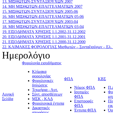
13. ΜΙΣΘΩΤΩΝ-ΣΥΝΤΑΞΙΟΥΧΩΝ 2007
14. ΜΗ ΜΙΣΘΩΤΩΝ-ΕΠΑΓΓΕΛΜΑΤΙΩΝ 2007
15. ΜΙΣΘΩΤΩΝ-ΣΥΝΤΑΞΙΟΥΧΩΝ 2005-06
16. ΜΗ ΜΙΣΘΩΤΩΝ-ΕΠΑΓΓΕΛΜΑΤΙΩΝ 05-06
17. ΜΙΣΘΩΤΩΝ-ΣΥΝΤΑΞΙΟΥΧΩΝ 2003-04
18. ΜΗ ΜΙΣΘΩΤΩΝ-ΕΠΑΓΓΕΛΜΑΤΙΩΝ 03-04
19. ΕΙΣΟΔΗΜΑΤΑ ΧΡΗΣΗΣ 1.1.2002-31.12.2002
20. ΕΙΣΟΔΗΜΑΤΑ ΧΡΗΣΗΣ 1.1.2001-31.12.2001
21. ΕΙΣΟΔΗΜΑΤΑ ΧΡΗΣΗΣ 1.1.2000-31.12.2000
22. ΚΛΙΜΑΚΕΣ ΦΟΡΟΛΟΓΙΑΣ Μισθωτών – Συνταξιούχων – Ελ. Ε
Ημερολόγιο
Φορολογία εισοδήματος
Κλίμακα
φορολογίας
ΦΠΑ
ΚΒΣ
Φορολογικές
δηλώσεις
Νόμος ΦΠΑ
Π.
Τεκμήρια - Αυτ.
Ισοτιμίες
Φο
Αρχική
Σύντ. αποσβέσεων
ΦΠΑ
μη
Σελίδα
ΜΣΚ - ΚΑΔ
Επιστροφές
Πλ
Φορολογικά έντυπα
ΦΠΑ
ει
Δικαστικές
Έντυπα ΦΠΑ
Όρ
αποφάσεις