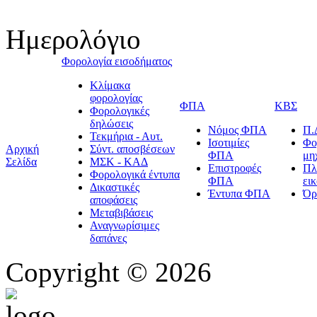
Ημερολόγιο
Φορολογία εισοδήματος
Κλίμακα
φορολογίας
ΦΠΑ
ΚΒΣ
Φορολογικές
δηλώσεις
Νόμος ΦΠΑ
Π.
Τεκμήρια - Αυτ.
Ισοτιμίες
Φο
Αρχική
Σύντ. αποσβέσεων
ΦΠΑ
μη
Σελίδα
ΜΣΚ - ΚΑΔ
Επιστροφές
Πλ
Φορολογικά έντυπα
ΦΠΑ
ει
Δικαστικές
Έντυπα ΦΠΑ
Όρ
αποφάσεις
Μεταβιβάσεις
Αναγνωρίσιμες
δαπάνες
Copyright © 2026