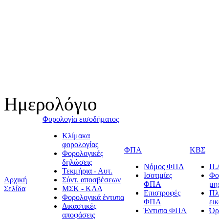
Ημερολόγιο
Φορολογία εισοδήματος
Κλίμακα
φορολογίας
ΦΠΑ
ΚΒΣ
Φορολογικές
δηλώσεις
Νόμος ΦΠΑ
Π.
Τεκμήρια - Αυτ.
Ισοτιμίες
Φο
Αρχική
Σύντ. αποσβέσεων
ΦΠΑ
μη
Σελίδα
ΜΣΚ - ΚΑΔ
Επιστροφές
Πλ
Φορολογικά έντυπα
ΦΠΑ
ει
Δικαστικές
Έντυπα ΦΠΑ
Όρ
αποφάσεις