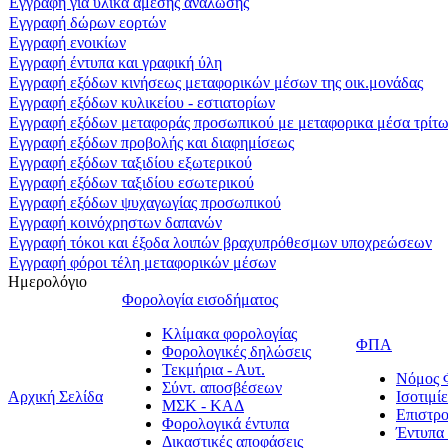
Εγγραφή για υλικά άμεσης ανάλωσης
Εγγραφή δώρων εορτών
Εγγραφή ενοικίων
Εγγραφή έντυπα και γραφική ύλη
Εγγραφή εξόδων κινήσεως μεταφορικών μέσων της οικ.μονάδας
Εγγραφή εξόδων κυλικείου - εστιατορίων
Εγγραφή εξόδων μεταφοράς προσωπικού με μεταφορικα μέσα τρίτ
Εγγραφή εξόδων προβολής και διαφημίσεως
Εγγραφή εξόδων ταξιδίου εξωτερικού
Εγγραφή εξόδων ταξιδίου εσωτερικού
Εγγραφή εξόδων ψυχαγωγίας προσωπικού
Εγγραφή κοινόχρηστων δαπανών
Εγγραφή τόκοι και έξοδα λοιπών βραχυπρόθεσμων υποχρεώσεων
Εγγραφή φόροι τέλη μεταφορικών μέσων
Ημερολόγιο
Φορολογία εισοδήματος
Κλίμακα φορολογίας
ΦΠΑ
Φορολογικές δηλώσεις
Τεκμήρια - Αυτ.
Νόμος
Σύντ. αποσβέσεων
Αρχική Σελίδα
Ισοτιμ
ΜΣΚ - ΚΑΔ
Επιστρ
Φορολογικά έντυπα
Έντυπ
Δικαστικές αποφάσεις