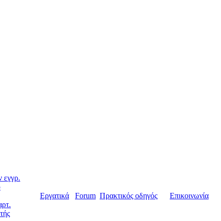
 εγγρ.
ο
Εργατικά
Forum
Πρακτικός οδηγός
Επικοινωνία
αρτ.
τής