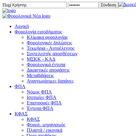
Παρασκευή 07 Αυγούστου 2026
Σύνδεση
Αρχική
Φορολογία εισοδήματος
Κλίμακα φορολογίας
Φορολογικές δηλώσεις
Τεκμήρια - Αυτοέλεγχος
Συντελεστής αποσβέσεων
ΜΣKΚ - ΚΑΔ
Φορολογικά έντυπα
Δικαστικές αποφάσεις
Μεταβιβάσεις
Αναγνωρίσιμες δαπάνες
ΦΠΑ
Νόμος ΦΠΑ
Ισοτιμίες ΦΠΑ
Επιστροφές ΦΠΑ
Έντυπα ΦΠΑ
ΚΦΑΣ
ΚΦΑΣ
Φορολ. μηχανισμός
Πλαστά / εικονικά
Όρια αποθήκης