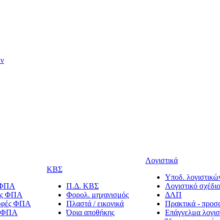
ων
Λογιστικά
ΚΒΣ
Υποδ. λογιστικών
 ΦΠΑ
Π.Δ. ΚΒΣ
Λογιστικό σχέδι
ίες ΦΠΑ
Φορολ. μηχανισμός
ΔΛΠ
οφές ΦΠΑ
Πλαστά / εικονικά
Πρακτικά - προσ
α ΦΠΑ
Όρια αποθήκης
Επάγγελμα λογισ