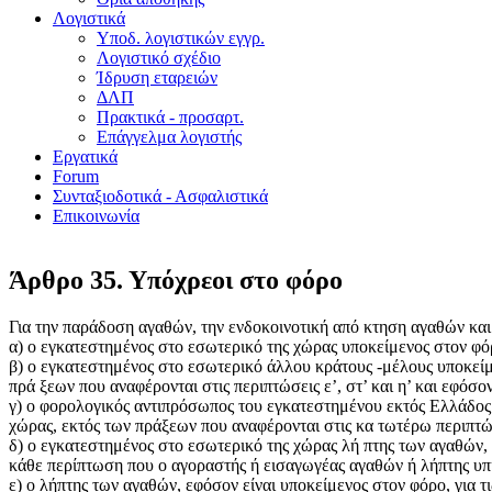
Λογιστικά
Υποδ. λογιστικών εγγρ.
Λογιστικό σχέδιο
Ίδρυση εταρειών
ΔΛΠ
Πρακτικά - προσαρτ.
Επάγγελμα λογιστής
Εργατικά
Forum
Συνταξιοδοτικά - Ασφαλιστικά
Επικοινωνία
Άρθρο 35. Υπόχρεοι στο φόρο
Για την παράδοση αγαθών, την ενδοκοινοτική από κτηση αγαθών και
α) ο εγκατεστημένος στο εσωτερικό της χώρας υποκείμενος στον φόρο
β) ο εγκατεστημένος στο εσωτερικό άλλου κράτους -μέλους υποκείμεν
πρά ξεων που αναφέρονται στις περιπτώσεις ε’, στ’ και η’ και εφό
γ) ο φορολογικός αντιπρόσωπος του εγκατεστημένου εκτός Ελλάδος υ
χώρας, εκτός των πράξεων που αναφέρονται στις κα τωτέρω περιπτώσει
δ) ο εγκατεστημένος στο εσωτερικό της χώρας λή πτης των αγαθών,
κάθε περίπτωση που ο αγοραστής ή εισαγωγέας αγαθών ή λήπτης υπ
ε) ο λήπτης των αγαθών, εφόσον είναι υποκείμενος στον φόρο, για τ