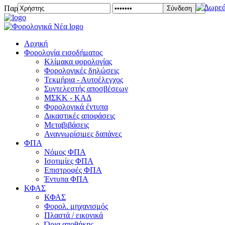
Παρασκευή 07 Αυγούστου 2026
Σύνδεση
Αρχική
Φορολογία εισοδήματος
Κλίμακα φορολογίας
Φορολογικές δηλώσεις
Τεκμήρια - Αυτοέλεγχος
Συντελεστής αποσβέσεων
ΜΣKΚ - ΚΑΔ
Φορολογικά έντυπα
Δικαστικές αποφάσεις
Μεταβιβάσεις
Αναγνωρίσιμες δαπάνες
ΦΠΑ
Νόμος ΦΠΑ
Ισοτιμίες ΦΠΑ
Επιστροφές ΦΠΑ
Έντυπα ΦΠΑ
ΚΦΑΣ
ΚΦΑΣ
Φορολ. μηχανισμός
Πλαστά / εικονικά
Όρια αποθήκης