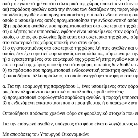
από μη εγκατεστημένο στο εσωτερικό της χώρας υποκείμενο στον φ
αα) παράδοση αγαθών κατά την έννοια των διατάξεων της παραγράφου 
παράδοση αγαθών που πραγματοποιείται μετά από ενδοκοινοτική από
οποίο ο υποκείμενος αυτός πραγματοποίησε την ενδοκοινοτική απόκ
ββ) παράδοση αγαθών, που πραγματοποιείται στο εσωτερικό της χώρ
στ) ο λήπτης των υπηρεσιών, εφόσον είναι υποκείμενος στον φόρο 
οποίες ο τόπος φο ρολογίας βρίσκεται στο εσωτερικό της χώρας, σύ
στο εσωτερικό της χώρας υποκείμενο στον φόρο,
ζ) ο εγκατεστημένος στο εσωτερικό της χώρας λή πτης αγαθών και υπη
οποίες δεν έχει οριστεί φορολογικός αντιπρόσωπος, σύμφωνα με τη
η) ο εγκατεστημένος στο εσωτερικό της χώρας λή πτης αγαθών και 
εσω τερικό της χώρας υποκείμενο στον φόρο, ο οποίος δεν διαθέτ
θ) το πρόσωπο που πραγματοποιεί ενδοκοινοτική απόκτηση αγαθών,
ι) οποιοδήποτε άλλο πρόσωπο, το οποίο αναγρά φει τον φόρο στα τι
α. Για την εφαρμογή της παραγράφου 1, ένας υποκείμενος στον φόρ
ρας όταν πληρούνται σωρευτικά οι ακόλουθες προϋ ποθέσεις:
α) πραγματοποιεί φορολογητέα παράδοση αγαθών ή παροχή υπηρεσι
β) η ενδεχόμενη εγκατάσταση που ο προμηθευτής ή ο παρέχων διατ
Οποιοδήποτε πρόσωπο χρεώνει φόρο σε φορολογικό στοιχείο που εκ
Για την εισαγωγή αγαθών, υπόχρεος στο φόρο είναι ο λογιζόμενος ω
Με αποφάσεις του Υπουργού Οικονομικών: