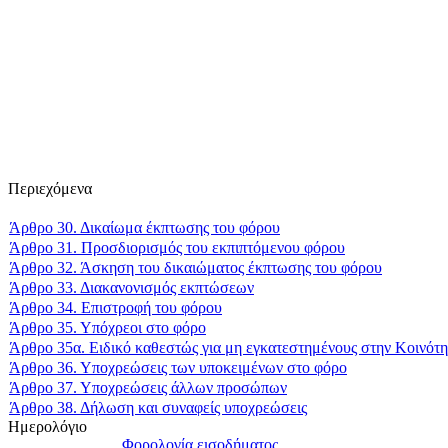
Περιεχόμενα
Άρθρο 30. Δικαίωμα έκπτωσης του φόρου
Άρθρο 31. Προσδιορισμός του εκπιπτόμενου φόρου
Άρθρο 32. Άσκηση του δικαιώματος έκπτωσης του φόρου
Άρθρο 33. Διακανονισμός εκπτώσεων
Άρθρο 34. Επιστροφή του φόρου
Άρθρο 35. Υπόχρεοι στο φόρο
Άρθρο 35α. Ειδικό καθεστώς για μη εγκατεστημένους στην Κοινότη
Άρθρο 36. Υποχρεώσεις των υποκειμένων στο φόρο
Άρθρο 37. Υποχρεώσεις άλλων προσώπων
Άρθρο 38. Δήλωση και συναφείς υποχρεώσεις
Ημερολόγιο
Φορολογία εισοδήματος