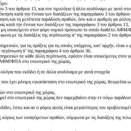
όρο:
3 του άρθρου 15, και στο τιμολόγιο ή άλλο ισοδύναμο με αυτό στοιχε
κτηση κατά την έννοια των διατάξεων της παραγράφου 3 του άρθρου 
τηση και τη μετέπειτα παράδοση αγαθών, όσο και ο αριθμός φο ρολο
ας κατά την έννοια των διατάξεων της παραγράφου 3 του άρθρου 13,
ή μη υποκείμενο στον φόρο νομικό πρόσωπο το οποίο διαθέτει ΑΦΜ/ΦΠ
μφωνα με τις διατάξεις της περίπτωσης α’ της παραγράφου 2 του άρθρ
ρεσιών, για τις πράξεις για τις οποίες υπόχρεος, κατ’ αρχήν, είναι 
ν περίπτωση δ’ της παραγράφου 4 του άρθρου 36,
υπηρεσιών σε κάθε άλλη περίπτωση, εφόσον είναι υποκείμενος στον φ
ει ΑΦΜ/ΦΠΑ στο εσωτερικό της χώρας,
μολόγια που εκδίδει ή σε άλλα ισοδύναμα με αυτά στοιχεία
ο που έχει μόνιμη εγκατάσταση στο εσωτερικό της χώρας, θεωρείται 
ών στο εσωτερικό της χώρας,
ηρεί στο εσωτερικό της χώρας δεν παρεμβαίνει στην εν λόγω παράδο
δίδει, έστω και αν ο φόρος αυτός είναι μεγαλύτερος του προβλεπομέ
ς κύριος των εισαγόμενων αγαθών, σύμφωνα με τις διατάξεις της τελ