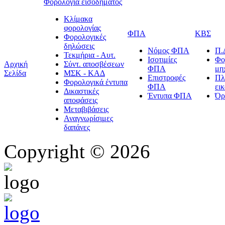
Φορολογία εισοδήματος
Κλίμακα
φορολογίας
ΦΠΑ
ΚΒΣ
Φορολογικές
δηλώσεις
Νόμος ΦΠΑ
Π.
Τεκμήρια - Αυτ.
Ισοτιμίες
Φο
Αρχική
Σύντ. αποσβέσεων
ΦΠΑ
μη
Σελίδα
ΜΣΚ - ΚΑΔ
Επιστροφές
Πλ
Φορολογικά έντυπα
ΦΠΑ
ει
Δικαστικές
Έντυπα ΦΠΑ
Όρ
αποφάσεις
Μεταβιβάσεις
Αναγνωρίσιμες
δαπάνες
Copyright © 2026