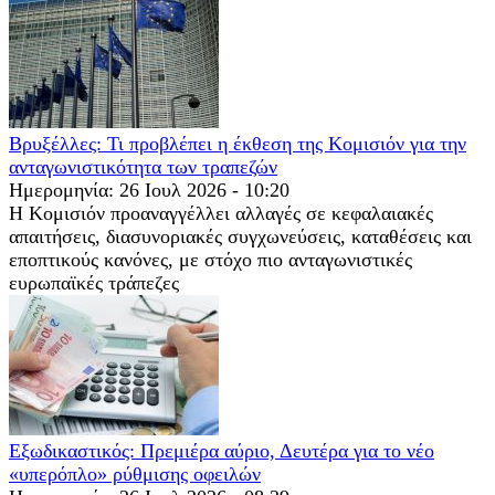
Βρυξέλλες: Τι προβλέπει η έκθεση της Κομισιόν για την
ανταγωνιστικότητα των τραπεζών
Ημερομηνία: 26 Ιουλ 2026 - 10:20
Η Κομισιόν προαναγγέλλει αλλαγές σε κεφαλαιακές
απαιτήσεις, διασυνοριακές συγχωνεύσεις, καταθέσεις και
εποπτικούς κανόνες, με στόχο πιο ανταγωνιστικές
ευρωπαϊκές τράπεζες
Εξωδικαστικός: Πρεμιέρα αύριο, Δευτέρα για το νέο
«υπερόπλο» ρύθμισης οφειλών