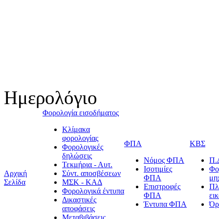
Ημερολόγιο
Φορολογία εισοδήματος
Κλίμακα
φορολογίας
ΦΠΑ
ΚΒΣ
Φορολογικές
δηλώσεις
Νόμος ΦΠΑ
Π.
Τεκμήρια - Αυτ.
Ισοτιμίες
Φο
Αρχική
Σύντ. αποσβέσεων
ΦΠΑ
μη
Σελίδα
ΜΣΚ - ΚΑΔ
Επιστροφές
Πλ
Φορολογικά έντυπα
ΦΠΑ
ει
Δικαστικές
Έντυπα ΦΠΑ
Όρ
αποφάσεις
Μεταβιβάσεις