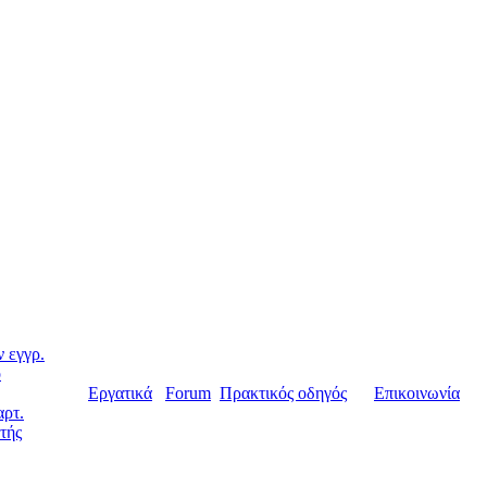
 εγγρ.
ο
Εργατικά
Forum
Πρακτικός οδηγός
Επικοινωνία
αρτ.
τής