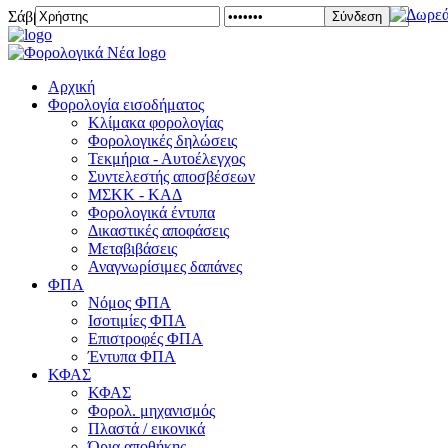
Σάββατο 08 Αυγούστου 2026
Σύνδεση
Αρχική
Φορολογία εισοδήματος
Κλίμακα φορολογίας
Φορολογικές δηλώσεις
Τεκμήρια - Αυτοέλεγχος
Συντελεστής αποσβέσεων
ΜΣKΚ - ΚΑΔ
Φορολογικά έντυπα
Δικαστικές αποφάσεις
Μεταβιβάσεις
Αναγνωρίσιμες δαπάνες
ΦΠΑ
Νόμος ΦΠΑ
Ισοτιμίες ΦΠΑ
Επιστροφές ΦΠΑ
Έντυπα ΦΠΑ
ΚΦΑΣ
ΚΦΑΣ
Φορολ. μηχανισμός
Πλαστά / εικονικά
Όρια αποθήκης