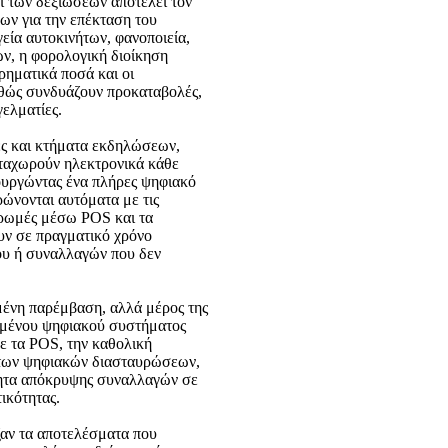
ι των δεξιώσεων αποτελεί τον
ων για την επέκταση του
ία αυτοκινήτων, φανοποιεία,
ων, η φορολογική διοίκηση
ρηματικά ποσά και οι
αθώς συνδυάζουν προκαταβολές,
γελματίες.
ες και κτήματα εκδηλώσεων,
καταχωρούν ηλεκτρονικά κάθε
ιουργώντας ένα πλήρες ψηφιακό
ώνονται αυτόματα με τις
ηρωμές μέσω POS και τα
ουν σε πραγματικό χρόνο
ου ή συναλλαγών που δεν
ένη παρέμβαση, αλλά μέρος της
ωμένου ψηφιακού συστήματος
ε τα POS, την καθολική
 των ψηφιακών διασταυρώσεων,
ότητα απόκρυψης συναλλαγών σε
ικότητας.
ξαν τα αποτελέσματα που