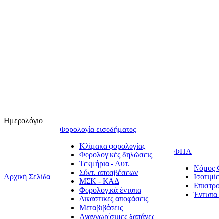
Ημερολόγιο
Φορολογία εισοδήματος
Κλίμακα φορολογίας
ΦΠΑ
Φορολογικές δηλώσεις
Τεκμήρια - Αυτ.
Νόμος
Σύντ. αποσβέσεων
Αρχική Σελίδα
Ισοτιμ
ΜΣΚ - ΚΑΔ
Επιστρ
Φορολογικά έντυπα
Έντυπ
Δικαστικές αποφάσεις
Μεταβιβάσεις
Αναγνωρίσιμες δαπάνες