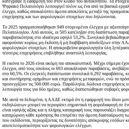
κατέγραψε η εφαρμογή του στον κλάδο του αυτοκινήτου. Τα στοιχεία
Ψηφιακό Πελατολόγιο λειτουργεί πλέον ως ένα από τα βασικά εργα
έλεγχο, καθώς αποκαλύπτει άμεσα αποκλίσεις μεταξύ της πραγματικ
επιχείρησης και των φορολογικών στοιχείων που δηλώνονται.
Το 2025 πραγματοποιήθηκαν 949 στοχευμένοι έλεγχοι με αξιοποίησ
Πελατολογίου. Από αυτούς, οι 505 κατέληξαν στη διαπίστωση παρα
παραβατικότητας στο ιδιαίτερα υψηλό 53,2%. Συνολικά βεβαιώθηκαν
αφορούσαν κυρίως μη έκδοση ή μη διαβίβαση αποδείξεων στην ΑΑ
φορολογικών στοιχείων. Η αποκρυβείσα φορολογητέα ύλη ξεπέρασε 
τέσσερις επιχειρήσεις επιβλήθηκε αναστολή λειτουργίας.
Η εικόνα το 2026 είναι ακόμη πιο αποκαλυπτική. Μέχρι σήμερα έχο
έλεγχοι, από τους οποίους οι 693 αποκάλυψαν παραβάσεις, ανεβάζο
στο 60,5%. Οι ελεγκτές διαπίστωσαν συνολικά 6.292 παραβάσεις, κ
και συντήρησης οχημάτων και επιχειρήσεις μεταφορών, ενώ τα πρό
προσεγγίζουν τις 500.000 ευρώ. Παράλληλα, δώδεκα επιχειρήσεις 
λειτουργία τους για δύο ημέρες, καθώς διαπιστώθηκαν σοβαρές φορ
Με αυτά τα δεδομένα, η ΑΑΔΕ εκτιμά ότι η εφαρμογή του ίδιου μο
εκδηλώσεων μπορεί να περιορίσει σημαντικά τη φοροδιαφυγή σε έν
είναι υψηλής αξίας και η πλήρης καταγραφή τους παρουσιάζει διαχρ
καταχώριση κάθε κράτησης θα επιτρέπει την άμεση διασταύρωση τω
που εκδίδονται, περιορίζοντας τις δυνατότητες απόκρυψης εσόδων κα
αποτελεσματικότητα των φορολογικών ελέγχων.