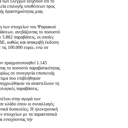
 των ελέγχων δείχνουν ότι το
λεία επιλογής υποθέσεων προς
ής δραστηριότητας μιας
η των στοιχείων του Ψηφιακού
βάσεων, ανεβάζοντας το ποσοστό
 5.882 παραβάσεις, οι οποίες
ΔΕ, καθώς και ανακριβή έκδοση
τις 100.000 ευρώ, ενώ σε
υν πραγματοποιηθεί 1.145
ντας το ποσοστό παραβατικότητας
υρίως σε συνεργεία επισκευής
στιμα που επιβλήθηκαν
υποχρεώθηκαν να αναστείλουν τη
ολογικές παραβάσεις.
ντέλου στην αγορά των
αν κλάδο όπου οι συναλλαγές
ονικά δυσκολίες. Η ηλεκτρονική
ν στοιχείων με τα παραστατικά
ι ενισχύοντας την