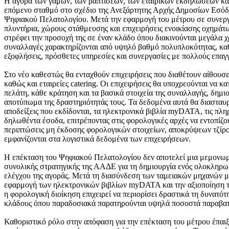
Η αγορά των γάμων, των βαπτίσεων, των εταιρικών εκδηλώσεων κα
επόμενο σταθμό στο σχέδιο της Ανεξάρτητης Αρχής Δημοσίων Εσόδ
Ψηφιακού Πελατολογίου. Μετά την εφαρμογή του μέτρου σε συνεργε
πλυντήρια, χώρους στάθμευσης και επιχειρήσεις ενοικίασης οχημάτ
στρέφει την προσοχή της σε έναν κλάδο όπου διακινούνται μεγάλα χ
συναλλαγές χαρακτηρίζονται από υψηλό βαθμό πολυπλοκότητας, κ
εξοφλήσεις, πρόσθετες υπηρεσίες και συνεργασίες με πολλούς επαγ
Στο νέο καθεστώς θα ενταχθούν επιχειρήσεις που διαθέτουν αίθουσ
καθώς και εταιρείες catering. Οι επιχειρήσεις θα υποχρεούνται να 
πελάτη, κάθε κράτηση και τα βασικά στοιχεία της συναλλαγής, δημ
αποτύπωμα της δραστηριότητάς τους. Τα δεδομένα αυτά θα διασταυρ
αποδείξεις που εκδίδονται, τα ηλεκτρονικά βιβλία myDATA, τις πλ
δηλωθέντα έσοδα, επιτρέποντας στις φορολογικές αρχές να εντοπίζ
περιπτώσεις μη έκδοσης φορολογικών στοιχείων, αποκρύψεων τζίρ
εμφανίζονται στα λογιστικά δεδομένα των επιχειρήσεων.
Η επέκταση του Ψηφιακού Πελατολογίου δεν αποτελεί μια μεμονωμ
συνολικής στρατηγικής της ΑΑΔΕ για τη δημιουργία ενός ολοκληρ
ελέγχου της αγοράς. Μετά τη διασύνδεση των ταμειακών μηχανών μ
εφαρμογή των ηλεκτρονικών βιβλίων myDATA και την αξιοποίηση
η φορολογική διοίκηση επιχειρεί να περιορίσει δραστικά τη δυνατ
κλάδους όπου παραδοσιακά παρατηρούνται υψηλά ποσοστά παραβατ
Καθοριστικό ρόλο στην απόφαση για την επέκταση του μέτρου έπαι