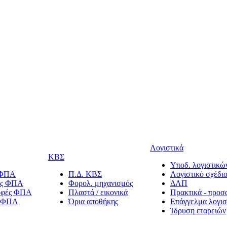
Λογιστικά
ΚΒΣ
Υποδ. λογιστικών
 ΦΠΑ
Π.Δ. ΚΒΣ
Λογιστικό σχέδι
ίες ΦΠΑ
Φορολ. μηχανισμός
ΔΛΠ
οφές ΦΠΑ
Πλαστά / εικονικά
Πρακτικά - προσ
α ΦΠΑ
Όρια αποθήκης
Επάγγελμα λογισ
Ίδρυση εταρειών