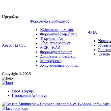
Ημερολόγιο
Φορολογία εισοδήματος
Κλίμακα φορολογίας
ΦΠΑ
Φορολογικές δηλώσεις
Τεκμήρια - Αυτ.
Νόμος
Σύντ. αποσβέσεων
Αρχική Σελίδα
Ισοτιμ
ΜΣΚ - ΚΑΔ
Επιστρ
Φορολογικά έντυπα
Έντυπ
Δικαστικές αποφάσεις
Μεταβιβάσεις
Αναγνωρίσιμες δαπάνες
Copyright © 2026
Όροι Χρήσης
Προσωπικά Δεδομένα