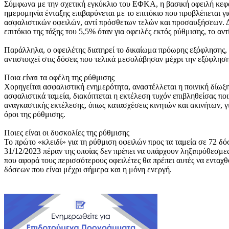
Σύμφωνα με την σχετική εγκύκλιο του ΕΦΚΑ, η βασική οφειλή κεφαλ
ημερομηνία ένταξης επιβαρύνεται με το επιτόκιο που προβλέπεται γι
ασφαλιστικών οφειλών, αντί πρόσθετων τελών και προσαυξήσεων. Δ
επιτόκιο της τάξης του 5,5% όταν για οφειλές εκτός ρύθμισης, το αντ
Παράλληλα, ο οφειλέτης διατηρεί το δικαίωμα πρόωρης εξόφλησης,
αντιστοιχεί στις δόσεις που τελικά μεσολάβησαν μέχρι την εξόφληση
Ποια είναι τα οφέλη της ρύθμισης
Χορηγείται ασφαλιστική ενημερότητα, αναστέλλεται η ποινική δίωξη
ασφαλιστικά ταμεία, διακόπτεται η εκτέλεση τυχόν επιβληθείσας πο
αναγκαστικής εκτέλεσης, όπως κατασχέσεις κινητών και ακινήτων, γ
όροι της ρύθμισης.
Ποιες είναι οι δυσκολίες της ρύθμισης
Το πρώτο «κλειδί» για τη ρύθμιση οφειλών προς τα ταμεία σε 72 δό
31/12/2023 πέραν της οποίας δεν πρέπει να υπάρχουν ληξιπρόθεσμε
που αφορά τους περισσότερους οφειλέτες θα πρέπει αυτές να ενταχ
δόσεων που είναι μέχρι σήμερα και η μόνη ενεργή.