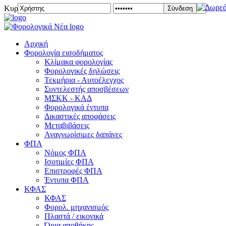
Κυριακή 09 Αυγούστου 2026
Σύνδεση
Αρχική
Φορολογία εισοδήματος
Κλίμακα φορολογίας
Φορολογικές δηλώσεις
Τεκμήρια - Αυτοέλεγχος
Συντελεστής αποσβέσεων
ΜΣKΚ - ΚΑΔ
Φορολογικά έντυπα
Δικαστικές αποφάσεις
Μεταβιβάσεις
Αναγνωρίσιμες δαπάνες
ΦΠΑ
Νόμος ΦΠΑ
Ισοτιμίες ΦΠΑ
Επιστροφές ΦΠΑ
Έντυπα ΦΠΑ
ΚΦΑΣ
ΚΦΑΣ
Φορολ. μηχανισμός
Πλαστά / εικονικά
Όρια αποθήκης