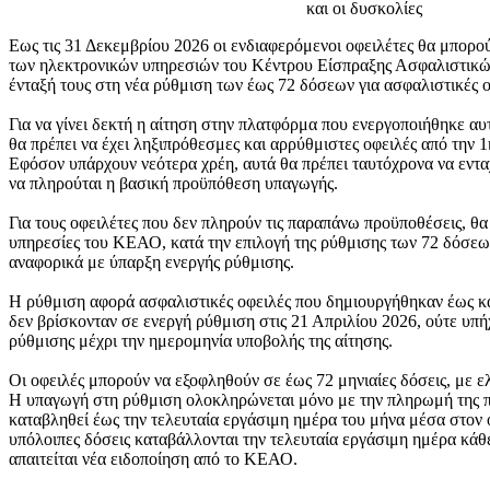
Εως τις 31 Δεκεμβρίου 2026 οι ενδιαφερόμενοι οφειλέτες θα μπορο
των ηλεκτρονικών υπηρεσιών του Κέντρου Είσπραξης Ασφαλιστικώ
ένταξή τους στη νέα ρύθμιση των έως 72 δόσεων για ασφαλιστικές
Για να γίνει δεκτή η αίτηση στην πλατφόρμα που ενεργοποιήθηκε αυτ
θα πρέπει να έχει ληξιπρόθεσμες και αρρύθμιστες οφειλές από την 1
Εφόσον υπάρχουν νεότερα χρέη, αυτά θα πρέπει ταυτόχρονα να εντα
να πληρούται η βασική προϋπόθεση υπαγωγής.
Για τους οφειλέτες που δεν πληρούν τις παραπάνω προϋποθέσεις, θα 
υπηρεσίες του ΚΕΑΟ, κατά την επιλογή της ρύθμισης των 72 δόσε
αναφορικά με ύπαρξη ενεργής ρύθμισης.
Η ρύθμιση αφορά ασφαλιστικές οφειλές που δημιουργήθηκαν έως κα
δεν βρίσκονταν σε ενεργή ρύθμιση στις 21 Απριλίου 2026, ούτε υ
ρύθμισης μέχρι την ημερομηνία υποβολής της αίτησης.
Οι οφειλές μπορούν να εξοφληθούν σε έως 72 μηνιαίες δόσεις, με ε
Η υπαγωγή στη ρύθμιση ολοκληρώνεται μόνο με την πληρωμή της πρ
καταβληθεί έως την τελευταία εργάσιμη ημέρα του μήνα μέσα στον 
υπόλοιπες δόσεις καταβάλλονται την τελευταία εργάσιμη ημέρα κάθ
απαιτείται νέα ειδοποίηση από το ΚΕΑΟ.