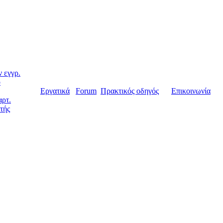
 εγγρ.
ο
Εργατικά
Forum
Πρακτικός οδηγός
Επικοινωνία
αρτ.
τής