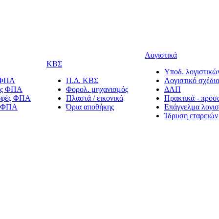
Λογιστικά
ΚΒΣ
Υποδ. λογιστικών
 ΦΠΑ
Π.Δ. ΚΒΣ
Λογιστικό σχέδι
ίες ΦΠΑ
Φορολ. μηχανισμός
ΔΛΠ
οφές ΦΠΑ
Πλαστά / εικονικά
Πρακτικά - προσ
α ΦΠΑ
Όρια αποθήκης
Επάγγελμα λογισ
Ίδρυση εταρειών