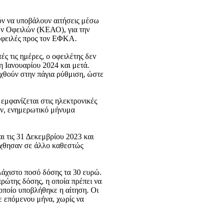
ύν να υποβάλουν αιτήσεις μέσω
ν Οφειλών (ΚΕΑΟ), για την
 οφειλές προς τον ΕΦΚΑ.
ές τις ημέρες, ο οφειλέτης δεν
η Ιανουαρίου 2024 και μετά.
χθούν στην πάγια ρύθμιση, ώστε
εμφανίζεται στις ηλεκτρονικές
ων, ενημερωτικό μήνυμα
ι τις 31 Δεκεμβρίου 2023 και
πήχθησαν σε άλλο καθεστώς
λάχιστο ποσό δόσης τα 30 ευρώ.
ώτης δόσης, η οποία πρέπει να
οποίο υποβλήθηκε η αίτηση. Οι
ε επόμενου μήνα, χωρίς να