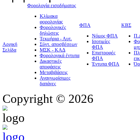
Φορολογία εισοδήματος
Κλίμακα
φορολογίας
ΦΠΑ
ΚΒΣ
Φορολογικές
δηλώσεις
Νόμος ΦΠΑ
Π.
Τεκμήρια - Αυτ.
Ισοτιμίες
Φο
Αρχική
Σύντ. αποσβέσεων
ΦΠΑ
μη
Σελίδα
ΜΣΚ - ΚΑΔ
Επιστροφές
Πλ
Φορολογικά έντυπα
ΦΠΑ
ει
Δικαστικές
Έντυπα ΦΠΑ
Όρ
αποφάσεις
Μεταβιβάσεις
Αναγνωρίσιμες
δαπάνες
Copyright © 2026