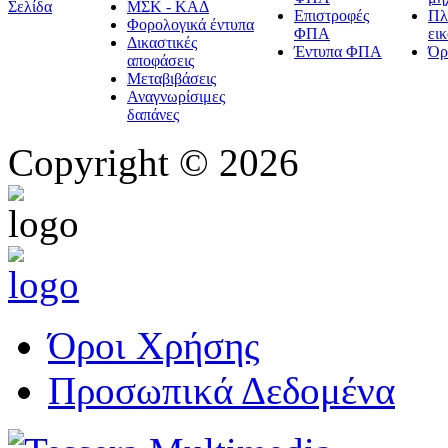
Σελίδα
ΜΣΚ - ΚΑΔ
Επιστροφές
Πλ
Φορολογικά έντυπα
ΦΠΑ
ει
Δικαστικές
Έντυπα ΦΠΑ
Όρ
αποφάσεις
Μεταβιβάσεις
Αναγνωρίσιμες
δαπάνες
Copyright © 2026
Όροι Χρήσης
Προσωπικά Δεδομένα