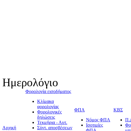
Ημερολόγιο
Φορολογία εισοδήματος
Κλίμακα
φορολογίας
ΦΠΑ
ΚΒΣ
Φορολογικές
δηλώσεις
Νόμος ΦΠΑ
Π.
Τεκμήρια - Αυτ.
Ισοτιμίες
Φο
Αρχική
Σύντ. αποσβέσεων
ΦΠΑ
μη