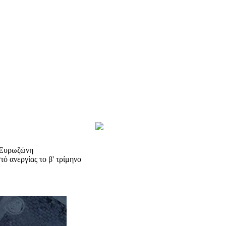
ν Ευρωζώνη
ό ανεργίας το β' τρίμηνο