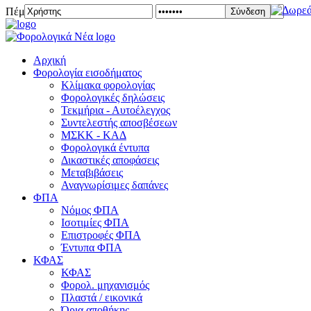
Πέμπτη 06 Αυγούστου 2026
Σύνδεση
Αρχική
Φορολογία εισοδήματος
Κλίμακα φορολογίας
Φορολογικές δηλώσεις
Τεκμήρια - Αυτοέλεγχος
Συντελεστής αποσβέσεων
ΜΣKΚ - ΚΑΔ
Φορολογικά έντυπα
Δικαστικές αποφάσεις
Μεταβιβάσεις
Αναγνωρίσιμες δαπάνες
ΦΠΑ
Νόμος ΦΠΑ
Ισοτιμίες ΦΠΑ
Επιστροφές ΦΠΑ
Έντυπα ΦΠΑ
ΚΦΑΣ
ΚΦΑΣ
Φορολ. μηχανισμός
Πλαστά / εικονικά
Όρια αποθήκης