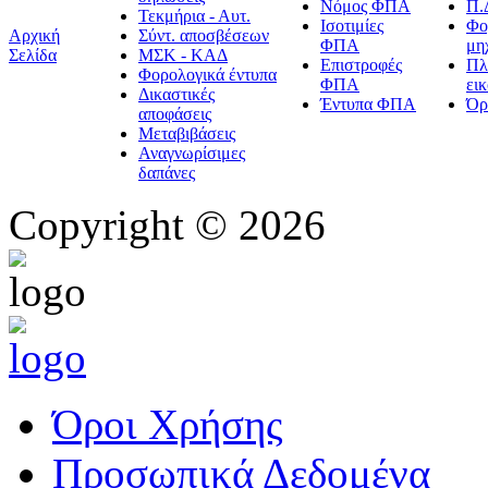
Νόμος ΦΠΑ
Π.
Τεκμήρια - Αυτ.
Ισοτιμίες
Φο
Αρχική
Σύντ. αποσβέσεων
ΦΠΑ
μη
Σελίδα
ΜΣΚ - ΚΑΔ
Επιστροφές
Πλ
Φορολογικά έντυπα
ΦΠΑ
ει
Δικαστικές
Έντυπα ΦΠΑ
Όρ
αποφάσεις
Μεταβιβάσεις
Αναγνωρίσιμες
δαπάνες
Copyright © 2026
Όροι Χρήσης
Προσωπικά Δεδομένα