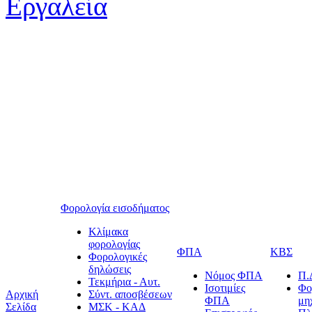
Φορολογία εισοδήματος
Κλίμακα
φορολογίας
ΦΠΑ
ΚΒΣ
Φορολογικές
δηλώσεις
Νόμος ΦΠΑ
Π.
Τεκμήρια - Αυτ.
Ισοτιμίες
Φο
Αρχική
Σύντ. αποσβέσεων
ΦΠΑ
μη
Σελίδα
ΜΣΚ - ΚΑΔ