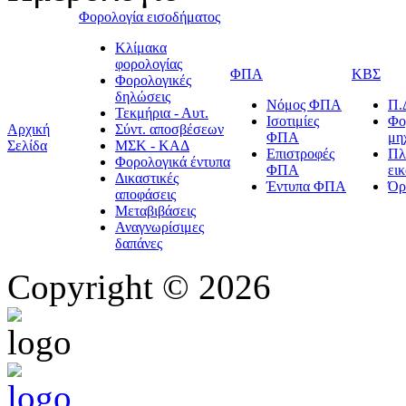
Φορολογία εισοδήματος
Κλίμακα
φορολογίας
ΦΠΑ
ΚΒΣ
Φορολογικές
δηλώσεις
Νόμος ΦΠΑ
Π.
Τεκμήρια - Αυτ.
Ισοτιμίες
Φο
Αρχική
Σύντ. αποσβέσεων
ΦΠΑ
μη
Σελίδα
ΜΣΚ - ΚΑΔ
Επιστροφές
Πλ
Φορολογικά έντυπα
ΦΠΑ
ει
Δικαστικές
Έντυπα ΦΠΑ
Όρ
αποφάσεις
Μεταβιβάσεις
Αναγνωρίσιμες
δαπάνες
Copyright © 2026