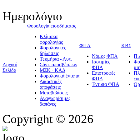
Ημερολόγιο
Φορολογία εισοδήματος
Κλίμακα
φορολογίας
ΦΠΑ
ΚΒΣ
Φορολογικές
δηλώσεις
Νόμος ΦΠΑ
Π.
Τεκμήρια - Αυτ.
Ισοτιμίες
Φο
Αρχική
Σύντ. αποσβέσεων
ΦΠΑ
μη
Σελίδα
ΜΣΚ - ΚΑΔ
Επιστροφές
Πλ
Φορολογικά έντυπα
ΦΠΑ
ει
Δικαστικές
Έντυπα ΦΠΑ
Όρ
αποφάσεις
Μεταβιβάσεις
Αναγνωρίσιμες
δαπάνες
Copyright © 2026