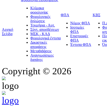
Κλίμακα
φορολογίας
ΦΠΑ
ΚΒΣ
Φορολογικές
δηλώσεις
Νόμος ΦΠΑ
Π.
Τεκμήρια - Αυτ.
Ισοτιμίες
Φο
Αρχική
Σύντ. αποσβέσεων
ΦΠΑ
μη
Σελίδα
ΜΣΚ - ΚΑΔ
Επιστροφές
Πλ
Φορολογικά έντυπα
ΦΠΑ
ει
Δικαστικές
Έντυπα ΦΠΑ
Όρ
αποφάσεις
Μεταβιβάσεις
Αναγνωρίσιμες
δαπάνες
Copyright © 2026