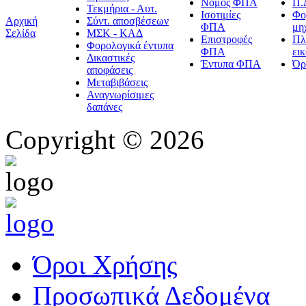
Νόμος ΦΠΑ
Π.
Τεκμήρια - Αυτ.
Ισοτιμίες
Φο
Αρχική
Σύντ. αποσβέσεων
ΦΠΑ
μη
Σελίδα
ΜΣΚ - ΚΑΔ
Επιστροφές
Πλ
Φορολογικά έντυπα
ΦΠΑ
ει
Δικαστικές
Έντυπα ΦΠΑ
Όρ
αποφάσεις
Μεταβιβάσεις
Αναγνωρίσιμες
δαπάνες
Copyright © 2026
Όροι Χρήσης
Προσωπικά Δεδομένα