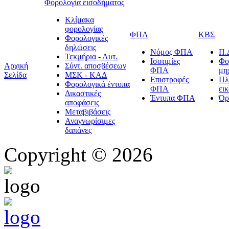
Φορολογία εισοδήματος
Κλίμακα
φορολογίας
ΦΠΑ
ΚΒΣ
Φορολογικές
δηλώσεις
Νόμος ΦΠΑ
Π.
Τεκμήρια - Αυτ.
Ισοτιμίες
Φο
Αρχική
Σύντ. αποσβέσεων
ΦΠΑ
μη
Σελίδα
ΜΣΚ - ΚΑΔ
Επιστροφές
Πλ
Φορολογικά έντυπα
ΦΠΑ
ει
Δικαστικές
Έντυπα ΦΠΑ
Όρ
αποφάσεις
Μεταβιβάσεις
Αναγνωρίσιμες
δαπάνες
Copyright © 2026