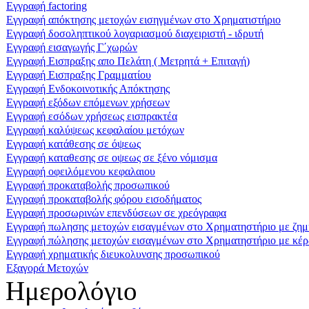
Εγγραφή factoring
Εγγραφή απόκτησης μετοχών εισηγμένων στο Χρηματιστήριο
Εγγραφή δοσοληπτικού λογαριασμού διαχειριστή - ιδρυτή
Εγγραφή εισαγωγής Γ΄χωρών
Εγγραφή Εισπραξης απο Πελάτη ( Μετρητά + Επιταγή)
Εγγραφή Εισπραξης Γραμματίου
Εγγραφή Ενδοκοινοτικής Απόκτησης
Εγγραφή εξόδων επόμενων χρήσεων
Εγγραφή εσόδων χρήσεως εισπρακτέα
Εγγραφή καλύψεως κεφαλαίου μετόχων
Εγγραφή κατάθεσης σε όψεως
Εγγραφή καταθεσης σε οψεως σε ξένο νόμισμα
Εγγραφή οφειλόμενου κεφαλαιου
Εγγραφή προκαταβολής προσωπικού
Εγγραφή προκαταβολής φόρου εισοδήματος
Εγγραφή προσωρινών επενδύσεων σε χρεόγραφα
Εγγραφή πωλησης μετοχών εισαγμένων στο Χρηματηστήριο με ζημ
Εγγραφή πώλησης μετοχών εισαγμένων στο Χρηματηστήριο με κέρ
Εγγραφή χρηματικής διευκολυνσης προσωπικού
Εξαγορά Μετοχών
Ημερολόγιο