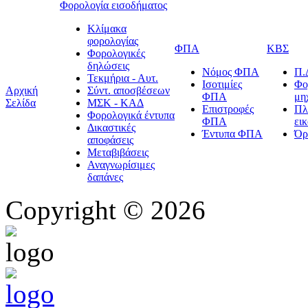
Φορολογία εισοδήματος
Κλίμακα
φορολογίας
ΦΠΑ
ΚΒΣ
Φορολογικές
δηλώσεις
Νόμος ΦΠΑ
Π.
Τεκμήρια - Αυτ.
Ισοτιμίες
Φο
Αρχική
Σύντ. αποσβέσεων
ΦΠΑ
μη
Σελίδα
ΜΣΚ - ΚΑΔ
Επιστροφές
Πλ
Φορολογικά έντυπα
ΦΠΑ
ει
Δικαστικές
Έντυπα ΦΠΑ
Όρ
αποφάσεις
Μεταβιβάσεις
Αναγνωρίσιμες
δαπάνες
Copyright © 2026