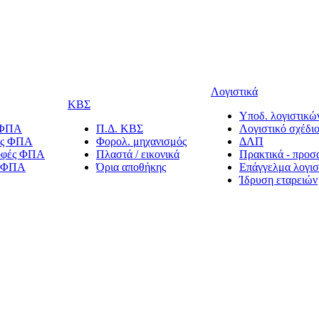
Λογιστικά
ΚΒΣ
Υποδ. λογιστικών
 ΦΠΑ
Π.Δ. ΚΒΣ
Λογιστικό σχέδι
ίες ΦΠΑ
Φορολ. μηχανισμός
ΔΛΠ
οφές ΦΠΑ
Πλαστά / εικονικά
Πρακτικά - προσ
α ΦΠΑ
Όρια αποθήκης
Επάγγελμα λογισ
Ίδρυση εταρειών