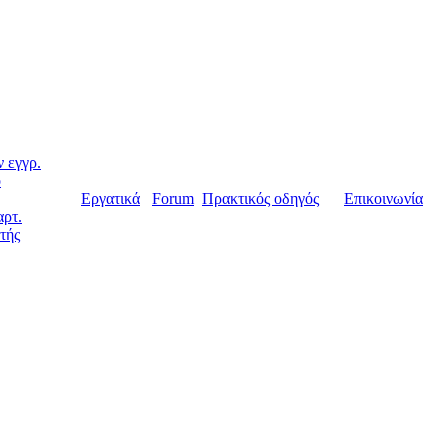
 εγγρ.
ο
Εργατικά
Forum
Πρακτικός οδηγός
Επικοινωνία
αρτ.
τής