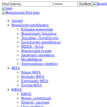
Πέμπτη 06 Αυγούστου 2026
Σύνδεση
Αρχική
Φορολογία εισοδήματος
Κλίμακα φορολογίας
Φορολογικές δηλώσεις
Τεκμήρια - Αυτοέλεγχος
Συντελεστής αποσβέσεων
ΜΣKΚ - ΚΑΔ
Φορολογικά έντυπα
Δικαστικές αποφάσεις
Μεταβιβάσεις
Αναγνωρίσιμες δαπάνες
ΦΠΑ
Νόμος ΦΠΑ
Ισοτιμίες ΦΠΑ
Επιστροφές ΦΠΑ
Έντυπα ΦΠΑ
ΚΦΑΣ
ΚΦΑΣ
Φορολ. μηχανισμός
Πλαστά / εικονικά
Όρια αποθήκης