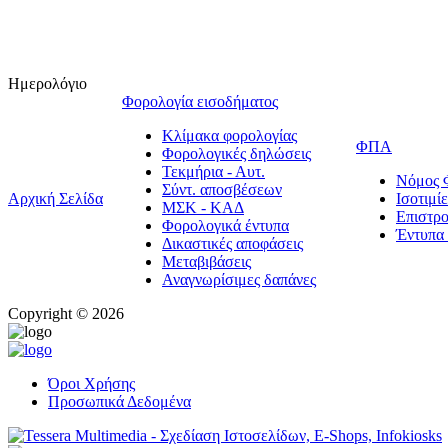
Ημερολόγιο
Φορολογία εισοδήματος
Κλίμακα φορολογίας
ΦΠΑ
Φορολογικές δηλώσεις
Τεκμήρια - Αυτ.
Νόμος
Σύντ. αποσβέσεων
Αρχική Σελίδα
Ισοτιμ
ΜΣΚ - ΚΑΔ
Επιστρ
Φορολογικά έντυπα
Έντυπ
Δικαστικές αποφάσεις
Μεταβιβάσεις
Αναγνωρίσιμες δαπάνες
Copyright © 2026
Όροι Χρήσης
Προσωπικά Δεδομένα