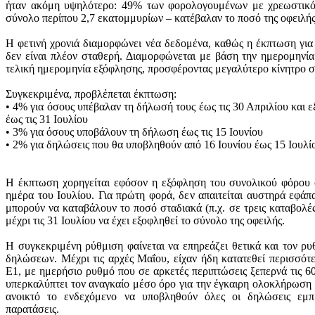
ήταν ακόμη υψηλότερο: 49% των φορολογουμένων με χρεωστικό 
σύνολο περίπου 2,7 εκατομμυρίων – κατέβαλαν το ποσό της οφειλής
Η φετινή χρονιά διαμορφώνει νέα δεδομένα, καθώς η έκπτωση γι
δεν είναι πλέον σταθερή. Διαμορφώνεται με βάση την ημερομηνί
τελική ημερομηνία εξόφλησης, προσφέροντας μεγαλύτερο κίνητρο σ
Συγκεκριμένα, προβλέπεται έκπτωση:
• 4% για όσους υπέβαλαν τη δήλωσή τους έως τις 30 Απριλίου και
έως τις 31 Ιουλίου
• 3% για όσους υποβάλουν τη δήλωση έως τις 15 Ιουνίου
• 2% για δηλώσεις που θα υποβληθούν από 16 Ιουνίου έως 15 Ιουλί
Η έκπτωση χορηγείται εφόσον η εξόφληση του συνολικού φόρου 
ημέρα του Ιουλίου. Για πρώτη φορά, δεν απαιτείται αυστηρά εφά
μπορούν να καταβάλουν το ποσό σταδιακά (π.χ. σε τρεις καταβολές 
μέχρι τις 31 Ιουλίου να έχει εξοφληθεί το σύνολο της οφειλής.
Η συγκεκριμένη ρύθμιση φαίνεται να επηρεάζει θετικά και τον 
δηλώσεων. Μέχρι τις αρχές Μαΐου, είχαν ήδη κατατεθεί περισσότ
Ε1, με ημερήσιο ρυθμό που σε αρκετές περιπτώσεις ξεπερνά τις 6
υπερκαλύπτει τον αναγκαίο μέσο όρο για την έγκαιρη ολοκλήρωση τ
ανοικτό το ενδεχόμενο να υποβληθούν όλες οι δηλώσεις εμπ
παρατάσεις.