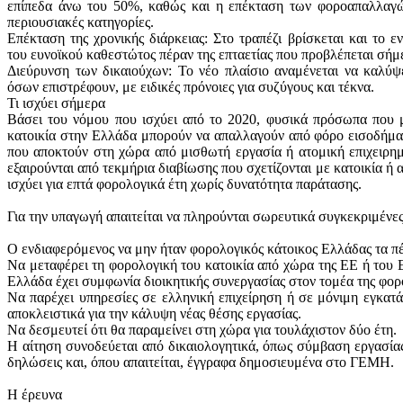
επίπεδα άνω του 50%, καθώς και η επέκταση των φοροαπαλλαγώ
περιουσιακές κατηγορίες.
Επέκταση της χρονικής διάρκειας: Στο τραπέζι βρίσκεται και το 
του ευνοϊκού καθεστώτος πέραν της επταετίας που προβλέπεται σήμ
Διεύρυνση των δικαιούχων: Το νέο πλαίσιο αναμένεται να καλύψ
όσων επιστρέφουν, με ειδικές πρόνοιες για συζύγους και τέκνα.
Τι ισχύει σήμερα
Βάσει του νόμου που ισχύει από το 2020, φυσικά πρόσωπα που 
κατοικία στην Ελλάδα μπορούν να απαλλαγούν από φόρο εισοδήμα
που αποκτούν στη χώρα από μισθωτή εργασία ή ατομική επιχειρημ
εξαιρούνται από τεκμήρια διαβίωσης που σχετίζονται με κατοικία ή
ισχύει για επτά φορολογικά έτη χωρίς δυνατότητα παράτασης.
Για την υπαγωγή απαιτείται να πληρούνται σωρευτικά συγκεκριμένε
Ο ενδιαφερόμενος να μην ήταν φορολογικός κάτοικος Ελλάδας τα πέ
Να μεταφέρει τη φορολογική του κατοικία από χώρα της ΕΕ ή του 
Ελλάδα έχει συμφωνία διοικητικής συνεργασίας στον τομέα της φορ
Να παρέχει υπηρεσίες σε ελληνική επιχείρηση ή σε μόνιμη εγκα
αποκλειστικά για την κάλυψη νέας θέσης εργασίας.
Να δεσμευτεί ότι θα παραμείνει στη χώρα για τουλάχιστον δύο έτη.
Η αίτηση συνοδεύεται από δικαιολογητικά, όπως σύμβαση εργασία
δηλώσεις και, όπου απαιτείται, έγγραφα δημοσιευμένα στο ΓΕΜΗ.
Η έρευνα