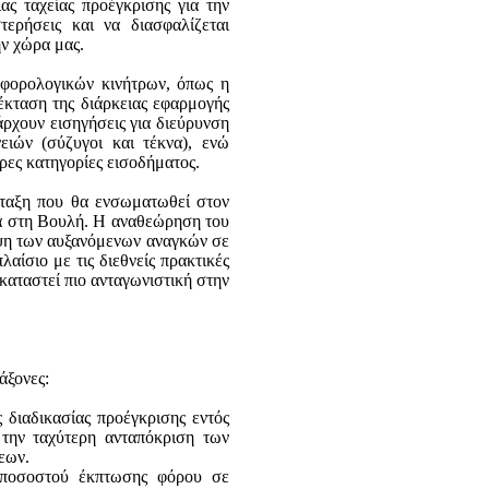
ας ταχείας προέγκρισης για την
ερήσεις και να διασφαλίζεται
ην χώρα μας.
 φορολογικών κινήτρων, όπως η
κταση της διάρκειας εφαρμογής
άρχουν εισηγήσεις για διεύρυνση
ειών (σύζυγοι και τέκνα), ενώ
ρες κατηγορίες εισοδήματος.
άταξη που θα ενσωματωθεί στον
μα στη Βουλή. Η αναθεώρηση του
υψη των αυξανόμενων αναγκών σε
αίσιο με τις διεθνείς πρακτικές
 καταστεί πιο ανταγωνιστική στην
άξονες:
 διαδικασίας προέγκρισης εντός
 την ταχύτερη ανταπόκριση των
εων.
 ποσοστού έκπτωσης φόρου σε