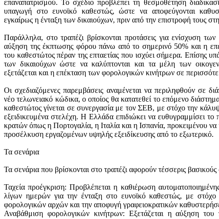
επαναπατρισμού. Το σχέδιο προβλέπει τη θεσμοθέτηση διαδικασί
υπαγωγή στο ευνοϊκό καθεστώς, ώστε να αποφεύγονται καθυστ
εγκαίρως η ένταξη των δικαιούχων, πριν από την επιστροφή τους στ
Παράλληλα, στο τραπέζι βρίσκονται προτάσεις για ενίσχυση των
αύξηση της έκπτωσης φόρου πάνω από το σημερινό 50% και η επέ
του καθεστώτος πέραν της επταετίας που ισχύει σήμερα. Επίσης υπ
των δικαιούχων ώστε να καλύπτονται και τα μέλη των οικογεν
εξετάζεται και η επέκταση των φορολογικών κινήτρων σε περισσότε
Οι σχεδιαζόμενες παρεμβάσεις αναμένεται να περιληφθούν σε δι
νέο τελωνειακό κώδικα, ο οποίος θα κατατεθεί το επόμενο διάστη
καθεστώτος γίνεται σε συνεργασία με τον ΣΕΒ, με στόχο την κάλ
εξειδικευμένα στελέχη. Η Ελλάδα επιδιώκει να ευθυγραμμίσει το πλ
κρατών όπως η Πορτογαλία, η Ιταλία και η Ισπανία, προκειμένου να
προσέλκυση εργαζομένων υψηλής εξειδίκευσης από το εξωτερικό.
Τα σενάρια
Τα σενάρια που βρίσκονται στο τραπέζι αφορούν τέσσερις βασικούς 
Ταχεία προέγκριση: Προβλέπεται η καθιέρωση αυτοματοποιημένης
λίγων ημερών για την ένταξη στο ευνοϊκό καθεστώς, με στόχο
φορολογικών αρχών και την αποφυγή γραφειοκρατικών καθυστερήσ
Αναβάθμιση φορολογικών κινήτρων: Εξετάζεται η αύξηση του