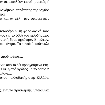
ν σε επιπλέον εισοδηματικές ή
ενδεχόμενο παράτασης της ισχύος
ερα.
ει και τα μέλη των οικογενειών
μεταφέρουν τη φορολογική τους
τος για το 50% του εισοδήματος
ατική δραστηριότητα. Επιπλέον,
 αυτοκίνητο. Το ευνοϊκό καθεστώς
ς προϋποθέσεις:
ντε από τα έξι προηγούμενα έτη.
ΕΟΧ ή από κράτος με το οποίο η
ολογίας.
τάσταση αλλοδαπής στην Ελλάδα,
ς, έντυπα πρόσληψης, υπεύθυνες